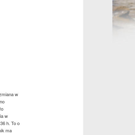
 zmiana w
wno
ło
ia w
36 h. To o
nik ma