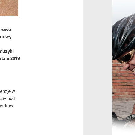
erowe
 nowy
muzyki
rtale 2019
cenzje w
racy nad
owników