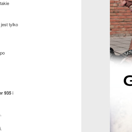
takie
jest tylko
 po
r 935
i
.
.