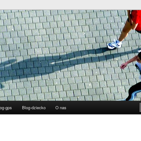
i, testy i recenzje. Poczytasz o zegarkach sportowych, licznikach
znych GPS i samochodowych.
– Gold Partner GARMIN
og-gps
Blog-dziecko
O nas