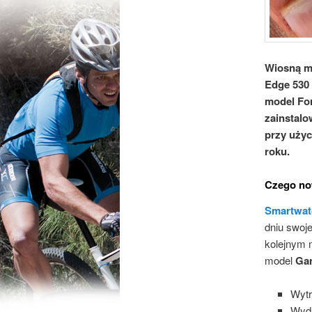
Wiosną 
Edge 530
model Fo
zainstalo
przy użyc
roku.
Czego no
Smartwat
dniu swoje
kolejnym 
model
Gar
Wytr
Wyda