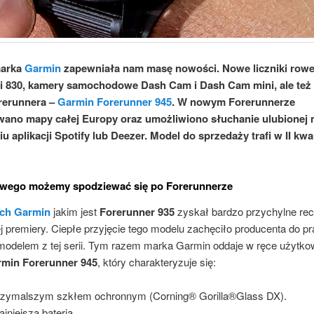
marka
Garmin
zapewniała nam masę nowości. Nowe liczniki row
 i 830, kamery samochodowe Dash Cam i Dash Cam mini, ale też
rerunnera –
Garmin Forerunner 945
. W nowym Forerunnerze
wano mapy całej Europy oraz umożliwiono słuchanie ulubionej 
iu aplikacji Spotify lub Deezer. Model do sprzedaży trafi w II kwa
wego możemy spodziewać się po Forerunnerze
ch
Garmin
jakim jest
Forerunner 935
zyskał bardzo przychylne re
j premiery. Ciepłe przyjęcie tego modelu zachęciło producenta do p
modelem z tej serii. Tym razem marka Garmin oddaje w ręce użytk
min Forerunner 945
, który charakteryzuje się:
zymalszym szkłem ochronnym (Corning® Gorilla®Glass DX).
jniejszą baterią.