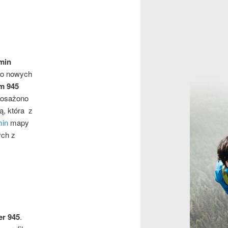
min
żo nowych
m 945
posażono
ą, która z
min
mapy
ych z
er 945
.