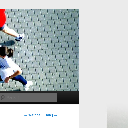
Szukaj
Nawigacja po
←
Wstecz
Dalej
→
wpisach