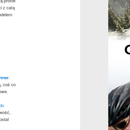
ą profile
i z całą
modelem
nner
.
ą, coś co
owe.
do
owość,
ostał