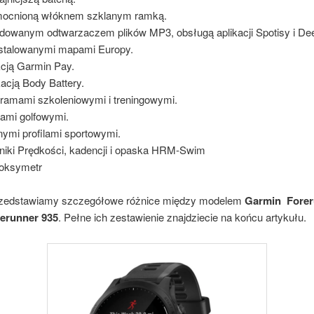
ocnioną włóknem szklanym ramką.
owanym odtwarzaczem plików MP3, obsługą aplikacji Spotisy i De
stalowanymi mapami Europy.
cją Garmin Pay.
kacją Body Battery.
ramami szkoleniowymi i treningowymi.
ami golfowymi.
nymi profilami sportowymi.
niki Prędkości, kadencji i opaska HRM-Swim
oksymetr
rzedstawiamy szczegółowe różnice między modelem
Garmin Forer
erunner 935
. Pełne ich zestawienie znajdziecie na końcu artykułu.