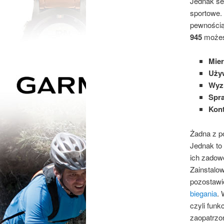
Jednak se
sportowe.
pewnością 
945
możes
Mier
Używ
Wyzn
Spra
Kont
Żadna z p
Jednak to 
ich zadowo
Zainstalow
pozostawio
biegania
.
czyli funk
zaopatrzon