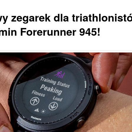
y zegarek dla triathlonist
min Forerunner 945!