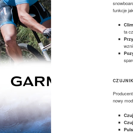
snowboardz
funkcje jak
Cli
ta c
Prz
wzni
Poz
spar
CZUJNIK
Producent
nowy mode
Czuj
Czuj
Pul