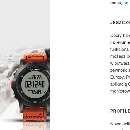
ramkę
sm
JESZCZE
Dobry har
Forerunn
funkcjonal
możesz be
w odtwarza
pewnością
Europy. P
aplikacją 
monitorow
PROFIL
Nowe aplik