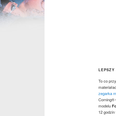
LEPSZY
To co prz
materiała
zegarka m
Corning® 
modelu
Fo
12 godzin 