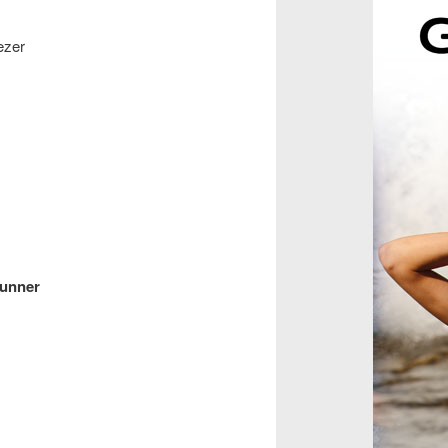
ezer
unner