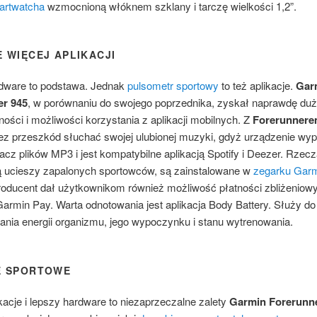
artwatcha
wzmocnioną włóknem szklany i tarczę wielkości 1,2”.
 WIĘCEJ APLIKACJI
dware to podstawa. Jednak
pulsometr sportowy
to też aplikacje.
Gar
er 945
, w porównaniu do swojego poprzednika, zyskał naprawdę du
ności i możliwości korzystania z aplikacji mobilnych. Z
Forerunnere
z przeszkód słuchać swojej ulubionej muzyki, gdyż urządzenie wy
cz plików MP3 i jest kompatybilne aplikacją Spotify i Deezer. Rzecz
 ucieszy zapalonych sportowców, są zainstalowane w
zegarku Gar
roducent dał użytkownikom również możliwość płatności zbliżeniow
Garmin Pay. Warta odnotowania jest aplikacja Body Battery. Służy do
ania energii organizmu, jego wypoczynku i stanu wytrenowania.
E SPORTOWE
acje i lepszy hardware to niezaprzeczalne zalety
Garmin Forerunn