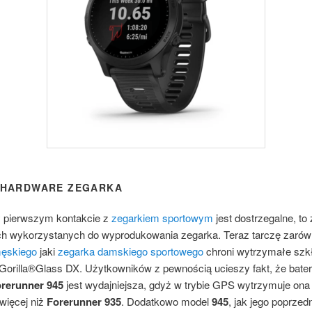
 HARDWARE ZEGARKA
y pierwszym kontakcie z
zegarkiem sportowym
jest dostrzegalne, to
ch wykorzystanych do wyprodukowania zegarka. Teraz tarczę zaró
ęskiego
jaki
zegarka damskiego sportowego
chroni wytrzymałe szk
Gorilla®Glass DX. Użytkowników z pewnością ucieszy fakt, że bater
rerunner 945
jest wydajniejsza, gdyż w trybie GPS wytrzymuje ona 
więcej niż
Forerunner 935
. Dodatkowo model
945
, jak jego poprzed