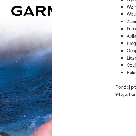
Wzm
Wbud
Zain
Funk
Apli
Prog
Opcj
Licz
Czuj
Puls
Poniżej p
945
, a
For