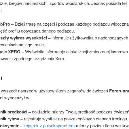
ie, biegów narciarskich i sportów wioślarskich. Jednak posiada też 
:
mbPro –
Dzieli trasę na części i podczas każdego podjazdu widoczna 
zęść profilu dotycząca danego podjazdu.
yszły wykres wysokości –
informuje użytkownika o nadchodzących
esieniach na jego trasie.
ycje XERO –
Wyświetla informacje o lokalizacji zmierzonej laserowo
owaniu zgodnego urządzenia Xero.
I
 wyszedł naprzeciw użytkownikom zegarków do ćwiczeń
Forerunne
l wyposażył w:
nik prędkości –
dokładnie mierzy Twoją prędkość podczas ćwiczeń
nik rytmu –
rejestruje wysiłek na poszczególnych etapach treningu.
soksymetr –
zegarek z pulsoksymetrem
mierzy poziom tlenu we krwi