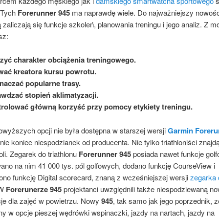
rcem każdego męskiego jak i
damskiego smartwatcha sportowego
s
 Tych
Forerunner 945
ma naprawdę wiele. Do najważniejszy nowośc
zaliczają się funkcje szkoleń, planowania treningu i jego analiz. Z 
z:
zyć charakter obciążenia treningowego.
ać kreatora kursu powrotu.
aczać popularne trasy.
wdzać stopień aklimatyzacji.
rolować główną korzyść przy pomocy etykiety treningu.
owyższych opcji nie była dostępna w starszej wersji
Garmin Foreru
nie koniec niespodzianek od producenta. Nie tylko triathloniści znajd
li. Zegarek do triathlonu
Forerunner 945
posiada nawet funkcje golf
ano na nim 41 000 tys. pól golfowych, dodano funkcję CourseView i
no funkcję Digital scorecard, znaną z wcześniejszej wersji
zegarka 
 W
Forerunerze 945
projektanci uwzględnili także niespodziewaną n
cje dla zajęć w powietrzu. Nowy
945
, tak samo jak jego poprzednik, z
y w opcje pieszej wędrówki wspinaczki, jazdy na nartach, jazdy na