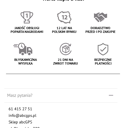
JAKOŚĆ OBSŁUGI
12 LAT NA
DORADZTWO
POPARTA NAGRODAMI
POLSKIM RYNKU
PRZED I PO ZAKUPIE
BŁYSKAWICZNA
21 DNI NA
BEZPIECZNE
WYSYŁKA
ZWROT TOWARU
PŁATNOŚCI
Masz pytania?
61 415 27 51
info@abcgps.pl
Sklep abcGPS