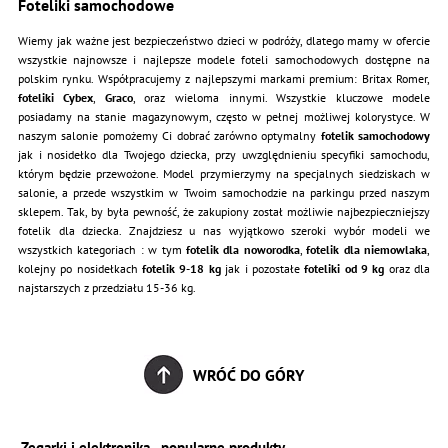
Foteliki samochodowe
Wiemy jak ważne jest bezpieczeństwo dzieci w podróży, dlatego mamy w ofercie
wszystkie najnowsze i najlepsze modele foteli samochodowych dostępne na
polskim rynku. Współpracujemy z najlepszymi markami premium: Britax Romer,
foteliki Cybex
,
Graco
, oraz wieloma innymi. Wszystkie kluczowe modele
posiadamy na stanie magazynowym, często w pełnej możliwej kolorystyce. W
naszym salonie pomożemy Ci dobrać zarówno optymalny
fotelik samochodowy
jak i nosidełko dla Twojego dziecka, przy uwzględnieniu specyfiki samochodu,
którym będzie przewożone. Model przymierzymy na specjalnych siedziskach w
salonie, a przede wszystkim w Twoim samochodzie na parkingu przed naszym
sklepem. Tak, by była pewność, że zakupiony został możliwie najbezpieczniejszy
fotelik dla dziecka. Znajdziesz u nas wyjątkowo szeroki wybór modeli we
wszystkich kategoriach : w tym
fotelik dla noworodka
,
fotelik dla niemowlaka
,
kolejny po nosidełkach
fotelik 9-18 kg
jak i pozostałe
foteliki od 9 kg
oraz dla
najstarszych z przedziału 15-36 kg.
WRÓĆ DO GÓRY
Zegarki i elektronika - popularne produkty