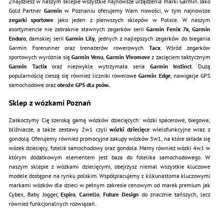
Znajdziesz w naszym sklepie wszystkie najnowsze urządzenia marki Garmin. Jako
Gold Partner
Garmin
w Poznaniu oferujemy Wam nowości, w tym najnowsze
zegarki sportowe
jako jeden z pierwszych sklepów w Polsce. W naszym
asortymencie nie zabraknie sławnych zegarków serii
Garmin Fenix 7x
,
Garmin
Enduro
, damskiej serii
Garmin Lily
, jednych z najlepszych zegarków do biegania
Garmin Forerunner oraz trenażerów rowerowych
Tacx
. Wśród zegarków
sportowych wyróżnia się
Garmin Venu
,
Garmin Vivomove
z zacięciem taktycznym
Garmin Tactix
oraz niezwykle wytrzymała seria
Garmin Instinct
. Dużą
popularnością cieszą się również liczniki rowerowe
Garmin Edge
, nawigacje GPS
samochodowe oraz
obroże GPS dla psów.
.
Sklep z wózkami Poznań
Zaskoczymy Cię szeroką gamą wózków dziecięcych: wózki spacerowe, biegowe,
bliźniacze, a także zestawy 2w1 czyli
wózki dziecięce
wielofunkcyjne wraz z
gondolą. Oferujemy również promocyjne zakupy wózków 3w1, na które składa się
wózek dziecięcy, fotelik samochodowy oraz gondola. Mamy również wózki 4w1 w
którym dodatkowym elementem jest baza do fotelika samochodowego. W
naszym sklepie z wózkami dziecięcymi, obejrzysz niemal wszystkie kluczowe
modele dostępne na rynku polskim. Współpracujemy z kilkunastoma kluczowymi
markami wózków dla dzieci w pełnym zakresie cenowym od marek premium jak
Cybex, Baby Jogger,
Espiro
,
Carrello
,
Future Design
do znacznie tańszych, lecz
również funkcjonalnych rozwiązań.