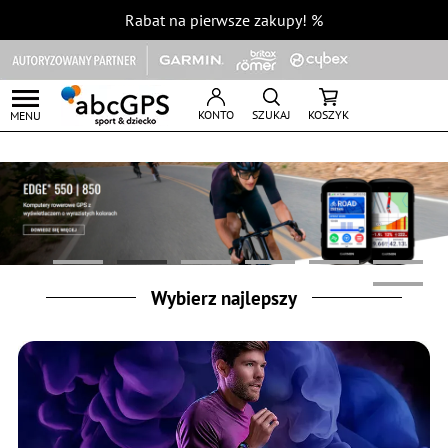
Rabat na pierwsze zakupy!
%
KONTO
SZUKAJ
KOSZYK
MENU
Wybierz najlepszy