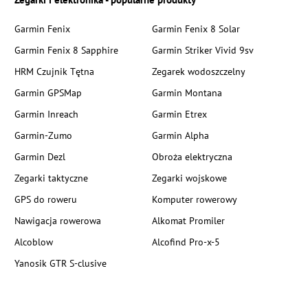
Garmin Fenix
Garmin Fenix 8 Solar
Garmin Fenix 8 Sapphire
Garmin Striker Vivid 9sv
HRM Czujnik Tętna
Zegarek wodoszczelny
Garmin GPSMap
Garmin Montana
Garmin Inreach
Garmin Etrex
Garmin-Zumo
Garmin Alpha
Garmin Dezl
Obroża elektryczna
Zegarki taktyczne
Zegarki wojskowe
GPS do roweru
Komputer rowerowy
Nawigacja rowerowa
Alkomat Promiler
Alcoblow
Alcofind Pro-x-5
Yanosik GTR S-clusive