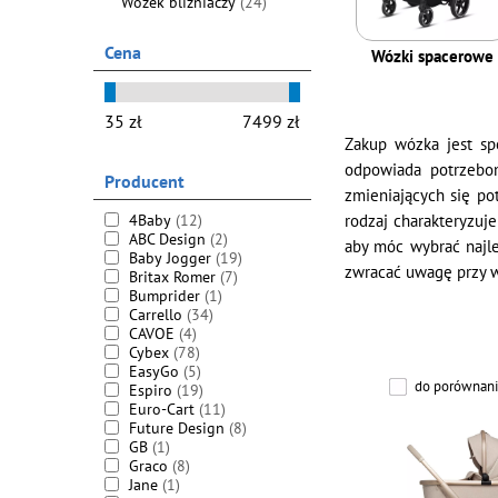
Wózek bliźniaczy
(24)
Cena
Wózki spacerowe
Zakup wózka jest sp
odpowiada potrzebo
Producent
zmieniających się po
4Baby
(12)
rodzaj charakteryzuj
ABC Design
(2)
aby móc wybrać najle
Baby Jogger
(19)
zwracać uwagę przy wy
Britax Romer
(7)
Bumprider
(1)
Carrello
(34)
CAVOE
(4)
Cybex
(78)
EasyGo
(5)
do porównani
Espiro
(19)
Euro-Cart
(11)
Future Design
(8)
GB
(1)
Graco
(8)
Jane
(1)