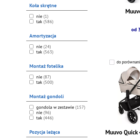
Koła skrętne
Muuv
nie
(1)
tak
(586)
od 
Amortyzacja
nie
(24)
tak
(563)
do porównani
Montaż fotelika
nie
(87)
tak
(500)
Montaż gondoli
gondola w zestawie
(157)
nie
(96)
tak
(446)
Muuvo Quick 
Pozycja leżąca