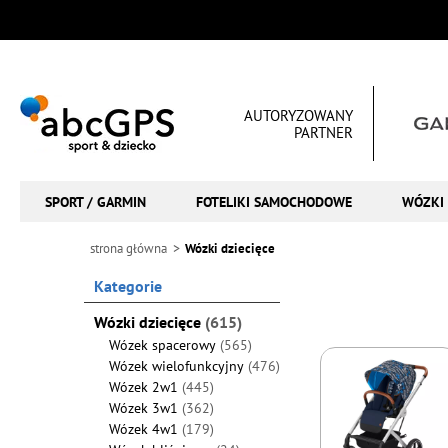
AUTORYZOWANY
PARTNER
SPORT / GARMIN
FOTELIKI SAMOCHODOWE
WÓZKI 
strona główna
Wózki dziecięce
Kategorie
Wózki dziecięce
(615)
Wózek spacerowy
(565)
Wózek wielofunkcyjny
(476)
Wózek 2w1
(445)
Wózek 3w1
(362)
Wózek 4w1
(179)