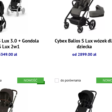
S Lux 3.0 + Gondola
Cybex Balios S Lux wózek dl
S Lux 2w1
dziecka
3349.00 zł
od 2899.00 zł
a
do porównania