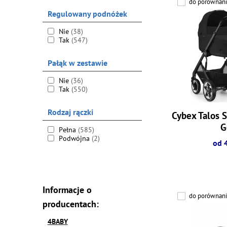
do porównani
Regulowany podnóżek
Nie
(38)
Tak
(547)
Pałąk w zestawie
Nie
(36)
Tak
(550)
Rodzaj rączki
Cybex Talos S
G
Pełna
(585)
Podwójna
(2)
od 
Informacje o
do porównani
producentach:
4BABY