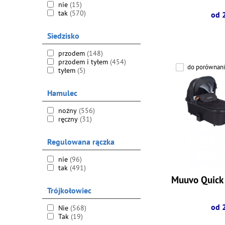
nie
(15)
tak
(570)
od 
Siedzisko
przodem
(148)
przodem i tyłem
(454)
do porównani
tyłem
(5)
Hamulec
nożny
(556)
ręczny
(31)
Regulowana rączka
nie
(96)
tak
(491)
Muuvo Quick 
Trójkołowiec
od 
Nie
(568)
Tak
(19)