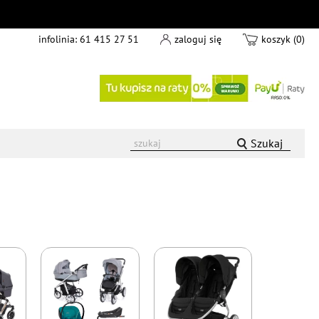
infolinia:
61 415 27 51
zaloguj się
koszyk (0)
Szukaj