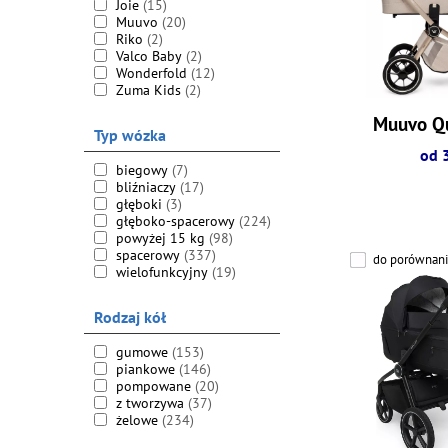
Joie
(15)
Muuvo
(20)
Riko
(2)
Valco Baby
(2)
Wonderfold
(12)
Zuma Kids
(2)
Muuvo Q
Typ wózka
od 
biegowy
(7)
bliźniaczy
(17)
głęboki
(3)
głęboko-spacerowy
(224)
powyżej 15 kg
(98)
spacerowy
(337)
do porównani
wielofunkcyjny
(19)
Rodzaj kół
gumowe
(153)
piankowe
(146)
pompowane
(20)
z tworzywa
(37)
żelowe
(234)