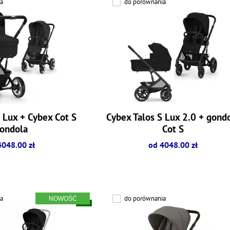
a
do porównania
 Lux + Cybex Cot S
Cybex Talos S Lux 2.0 + gond
ondola
Cot S
4048.00 zł
od 4048.00 zł
a
do porównania