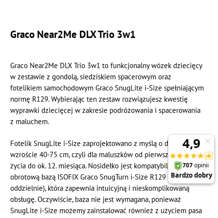
Graco Near2Me DLX Trio 3w1
Graco Near2Me DLX Trio 3w1 to funkcjonalny wózek dziecięcy
w zestawie z gondolą, siedziskiem spacerowym oraz
fotelikiem samochodowym Graco SnugLite i-Size spełniającym
normę R129. Wybierając ten zestaw rozwiązujesz kwestię
wyprawki dziecięcej w zakresie podróżowania i spacerowania
z maluchem.
Fotelik SnugLite i-Size zaprojektowano z myślą o dzieciach o
wzroście 40-75 cm, czyli dla maluszków od pierwszego dnia
życia do ok. 12. miesiąca. Nosidełko jest kompatybilne z
obrotową bazą ISOFIX Graco SnugTurn i-Size R129 (dostępna
oddzielnie), która zapewnia intuicyjną i nieskomplikowaną
obsługę. Oczywiście, baza nie jest wymagana, ponieważ
SnugLite i-Size możemy zainstalować również z użyciem pasa