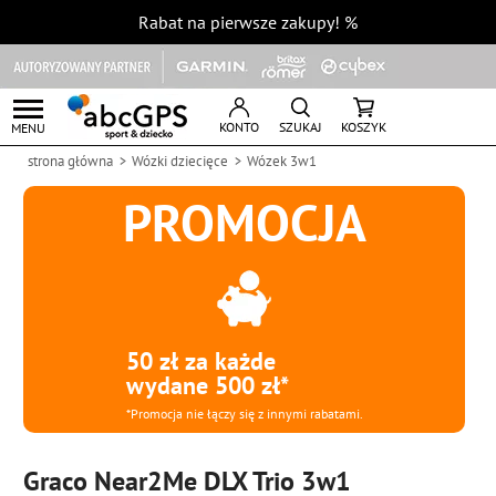
Rabat na pierwsze zakupy!
%
KONTO
SZUKAJ
KOSZYK
MENU
strona główna
Wózki dziecięce
Wózek 3w1
PROMOCJA
50 zł za każde
wydane 500 zł*
*Promocja nie łączy się z innymi rabatami.
Graco Near2Me DLX Trio 3w1