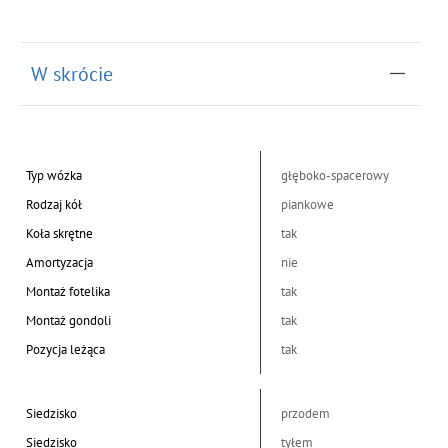
W skrócie
Typ wózka
głęboko-spacerowy
Rodzaj kół
piankowe
Koła skrętne
tak
Amortyzacja
nie
Montaż fotelika
tak
Montaż gondoli
tak
Pozycja leżąca
tak
Siedzisko
przodem
Siedzisko
tyłem