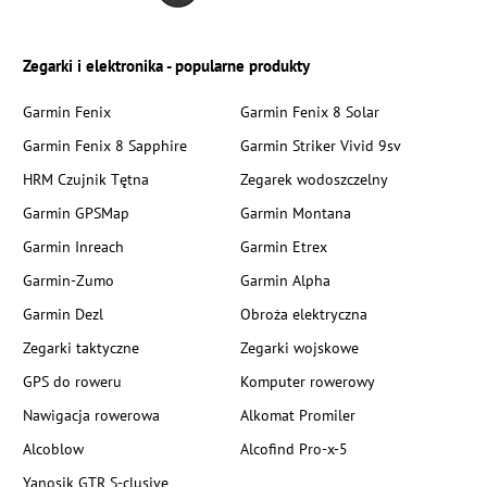
Zegarki i elektronika - popularne produkty
Garmin Fenix
Garmin Fenix 8 Solar
Garmin Fenix 8 Sapphire
Garmin Striker Vivid 9sv
HRM Czujnik Tętna
Zegarek wodoszczelny
Garmin GPSMap
Garmin Montana
Garmin Inreach
Garmin Etrex
Garmin-Zumo
Garmin Alpha
Garmin Dezl
Obroża elektryczna
Zegarki taktyczne
Zegarki wojskowe
GPS do roweru
Komputer rowerowy
Nawigacja rowerowa
Alkomat Promiler
Alcoblow
Alcofind Pro-x-5
Yanosik GTR S-clusive