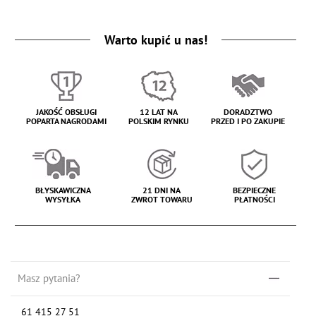
Warto kupić u nas!
JAKOŚĆ OBSŁUGI
12 LAT NA
DORADZTWO
POPARTA NAGRODAMI
POLSKIM RYNKU
PRZED I PO ZAKUPIE
BŁYSKAWICZNA
21 DNI NA
BEZPIECZNE
WYSYŁKA
ZWROT TOWARU
PŁATNOŚCI
Masz pytania?
61 415 27 51