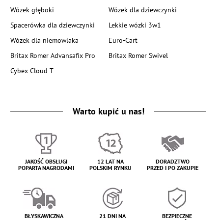
Wózek głęboki
Wózek dla dziewczynki
Spacerówka dla dziewczynki
Lekkie wózki 3w1
Wózek dla niemowlaka
Euro-Cart
Britax Romer Advansafix Pro
Britax Romer Swivel
Cybex Cloud T
Warto kupić u nas!
JAKOŚĆ OBSŁUGI
12 LAT NA
DORADZTWO
POPARTA NAGRODAMI
POLSKIM RYNKU
PRZED I PO ZAKUPIE
BŁYSKAWICZNA
21 DNI NA
BEZPIECZNE