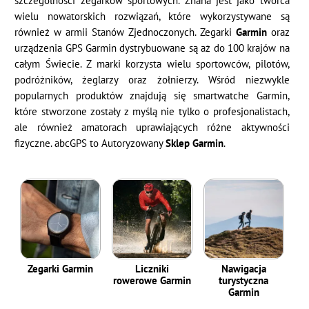
szczególności zegarków sportowych. Znana jest jako twórca
wielu nowatorskich rozwiązań, które wykorzystywane są
również w armii Stanów Zjednoczonych. Zegarki
Garmin
oraz
urządzenia GPS Garmin dystrybuowane są aż do 100 krajów na
całym Świecie. Z marki korzysta wielu sportowców, pilotów,
podróżników, żeglarzy oraz żołnierzy. Wśród niezwykle
popularnych produktów znajdują się smartwatche Garmin,
które stworzone zostały z myślą nie tylko o profesjonalistach,
ale również amatorach uprawiających różne aktywności
fizyczne. abcGPS to Autoryzowany
Sklep Garmin
.
Zegarki Garmin
Liczniki
Nawigacja
rowerowe Garmin
turystyczna
Garmin