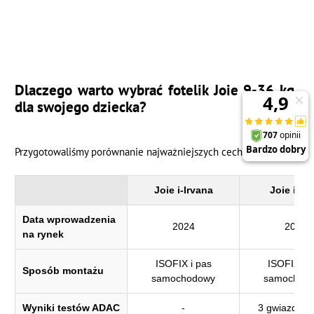
Dlaczego warto wybrać fotelik Joie 9-36 kg
dla swojego dziecka?
Przygotowaliśmy porównanie najważniejszych cech fotelików:
Joie i-Irvana
Joie i-Bo
Data wprowadzenia
2024
2023
na rynek
ISOFIX i pas
ISOFIX i 
Sposób montażu
samochodowy
samochod
Wyniki testów ADAC
-
3 gwiazdki 