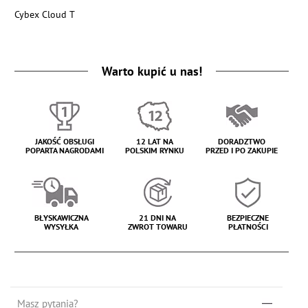
Cybex Cloud T
Warto kupić u nas!
JAKOŚĆ OBSŁUGI
12 LAT NA
DORADZTWO
POPARTA NAGRODAMI
POLSKIM RYNKU
PRZED I PO ZAKUPIE
BŁYSKAWICZNA
21 DNI NA
BEZPIECZNE
WYSYŁKA
ZWROT TOWARU
PŁATNOŚCI
Masz pytania?