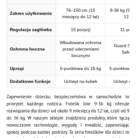
76–150 cm (15
9-36 kg (9 mie
Zakres użytkowania
miesięcy do 12 lat)
12 lat)
Regulacja zagłówka
15 pozycji
11 pozycj
Wbudowana ochrona
Guard Surr
Ochrona boczna
przed uderzeniami
Safety
bocznymi
Uprząż
5-punktowa do 18 kg
5-punktowa do
Dodatkowe funkcje
Uchwyt na kubek
Uchwyt na k
Zapewnienie dziecku bezpieczeństwa w samochodzie to
priorytet każdego rodzica. Fotelik Joie 9-36 kg oferuje
rozwiązania dla dzieci od około 9 miesięcy do 12 lat, czyli od 9
do 36 kg. W naszym sklepie znajdziesz produkty, które łączą
nowoczesne technologie, wygodę i trwałość, zapewniając
spokój podczas każdej podróży. Ta seria fotelików dla dzieci to