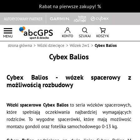
Rabat na pierwsze zakupy!
%
KONTO
SZUKAJ
KOSZYK
MENU
strona główna
Wózki dziecięce
Wózek 2w1
Cybex Balios
Cybex Balios
Cybex Balios - wózek spacerowy z
możliwością rozbudowy
Wózki spacerowe Cybex Balios
to seria wózków spacerowych,
które spełniają oczekiwania najbardziej wymagających
rodziców. To wygodne spacerówki, które mają możliwość
montażu gondoli oraz fotelika samochodowego 0-13 kg.