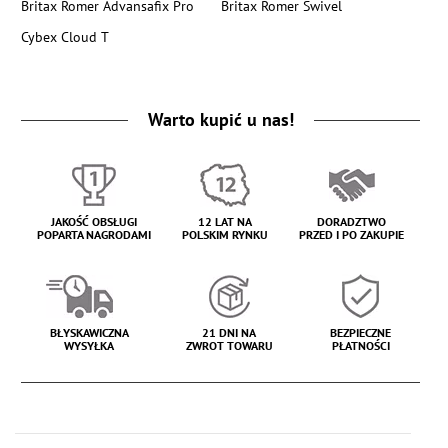
Britax Romer Advansafix Pro
Britax Romer Swivel
Cybex Cloud T
Warto kupić u nas!
JAKOŚĆ OBSŁUGI
12 LAT NA
DORADZTWO
POPARTA NAGRODAMI
POLSKIM RYNKU
PRZED I PO ZAKUPIE
BŁYSKAWICZNA
21 DNI NA
BEZPIECZNE
WYSYŁKA
ZWROT TOWARU
PŁATNOŚCI