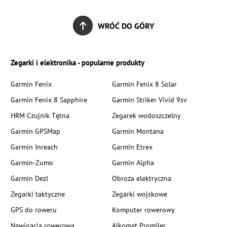
WRÓĆ DO GÓRY
Zegarki i elektronika - popularne produkty
Garmin Fenix
Garmin Fenix 8 Solar
Garmin Fenix 8 Sapphire
Garmin Striker Vivid 9sv
HRM Czujnik Tętna
Zegarek wodoszczelny
Garmin GPSMap
Garmin Montana
Garmin Inreach
Garmin Etrex
Garmin-Zumo
Garmin Alpha
Garmin Dezl
Obroża elektryczna
Zegarki taktyczne
Zegarki wojskowe
GPS do roweru
Komputer rowerowy
Nawigacja rowerowa
Alkomat Promiler