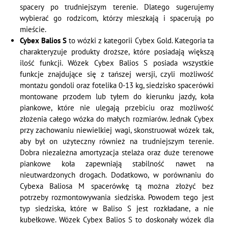
spacery po trudniejszym terenie. Dlatego sugerujemy
wybierać go rodzicom, którzy mieszkają i spacerują po
mieście.
Cybex Balios S
to wózki z kategorii Cybex Gold. Kategoria ta
charakteryzuje produkty droższe, które posiadają większą
ilość funkcji. Wózek Cybex Balios S posiada wszystkie
funkcje znajdujące się z tańszej wersji, czyli możliwość
montażu gondoli oraz fotelika 0-13 kg, siedzisko spacerówki
montowane przodem lub tyłem do kierunku jazdy, koła
piankowe, które nie ulegają przebiciu oraz możliwość
złożenia całego wózka do małych rozmiarów. Jednak Cybex
przy zachowaniu niewielkiej wagi, skonstruował wózek tak,
aby był on użyteczny również na trudniejszym terenie.
Dobra niezależna amortyzacja stelaża oraz duże terenowe
piankowe koła zapewniają stabilność nawet na
nieutwardzonych drogach. Dodatkowo, w porównaniu do
Cybexa Baliosa M spacerówkę tą można złożyć bez
potrzeby rozmontowywania siedziska. Powodem tego jest
typ siedziska, które w Baliso S jest rozkładane, a nie
kubełkowe. Wózek Cybex Balios S to doskonały wózek dla