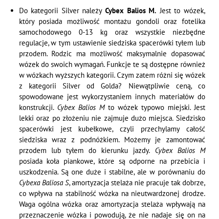
Do kategorii Silver należy
Cybex Balios M.
Jest to wózek,
który posiada możliwość montażu gondoli oraz fotelika
samochodowego 0-13 kg oraz wszystkie niezbędne
regulacje, w tym ustawienie siedziska spacerówki tyłem lub
przodem. Rodzic ma możliwość maksymalnie dopasować
wózek do swoich wymagań. Funkcje te są dostępne również
w wózkach wyższych kategorii. Czym zatem różni się wózek
z kategorii Silver od Golda? Niewątpliwie ceną, co
spowodowane jest wykorzystaniem innych materiałów do
konstrukcji.
Cybex Balios M
to wózek typowo miejski. Jest
lekki oraz po złożeniu nie zajmuje dużo miejsca. Siedzisko
spacerówki jest kubełkowe, czyli przechylamy całość
siedziska wraz z podnóżkiem. Możemy je zamontować
przodem lub tyłem do kierunku jazdy.
Cybex Balios M
posiada koła piankowe, które są odporne na przebicia i
uszkodzenia. Są one duże i stabilne, ale w porównaniu do
Cybexa Baliosa S
, amortyzacja stelaża nie pracuje tak dobrze,
co wpływa na stabilność wózka na nieutwardzonej drodze.
Waga ogólna wózka oraz amortyzacja stelaża wpływają na
przeznaczenie wózka i powodują, że nie nadaje się on na