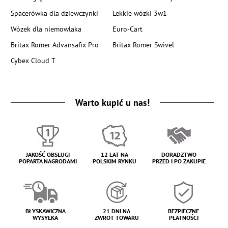
Spacerówka dla dziewczynki
Lekkie wózki 3w1
Wózek dla niemowlaka
Euro-Cart
Britax Romer Advansafix Pro
Britax Romer Swivel
Cybex Cloud T
Warto kupić u nas!
JAKOŚĆ OBSŁUGI
12 LAT NA
DORADZTWO
POPARTA NAGRODAMI
POLSKIM RYNKU
PRZED I PO ZAKUPIE
BŁYSKAWICZNA
21 DNI NA
BEZPIECZNE
WYSYŁKA
ZWROT TOWARU
PŁATNOŚCI