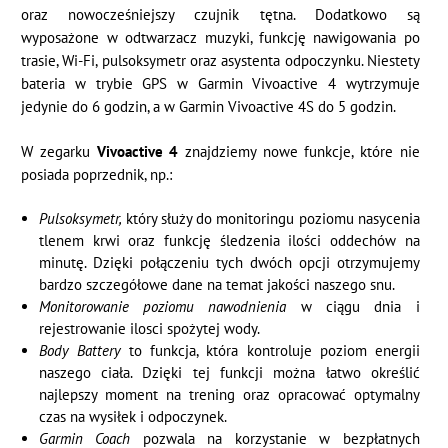
oraz nowocześniejszy czujnik tętna. Dodatkowo są
wyposażone w odtwarzacz muzyki, funkcję nawigowania po
trasie, Wi-Fi, pulsoksymetr oraz asystenta odpoczynku. Niestety
bateria w trybie GPS w Garmin Vivoactive 4 wytrzymuje
jedynie do 6 godzin, a w Garmin Vivoactive 4S do 5 godzin.
W zegarku
Vivoactive 4
znajdziemy nowe funkcje, które nie
posiada poprzednik, np.:
Pulsoksymetr,
który służy do monitoringu poziomu nasycenia
tlenem krwi oraz funkcję śledzenia ilości oddechów na
minutę. Dzięki połączeniu tych dwóch opcji otrzymujemy
bardzo szczegółowe dane na temat jakości naszego snu.
Monitorowanie poziomu nawodnienia
w ciągu dnia i
rejestrowanie ilosci spożytej wody.
Body Battery
to funkcja, która kontroluje poziom energii
naszego ciała. Dzięki tej funkcji można łatwo określić
najlepszy moment na trening oraz opracować optymalny
czas na wysiłek i odpoczynek.
Garmin Coach
pozwala na korzystanie w bezpłatnych