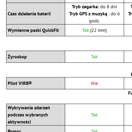
Tryb zegarka:
do 8 dni
Czas działania baterii
Tryb GPS z muzyką
: do 6
T
godz.
Wymienne paski QuickFit
Tak
(22 mm)
Żyroskop
Tak
Pilot VIRB®
Nie
F
Wykrywania zdarzeń
podczas wybranych
Tak
aktywności
Pomoc
Tak