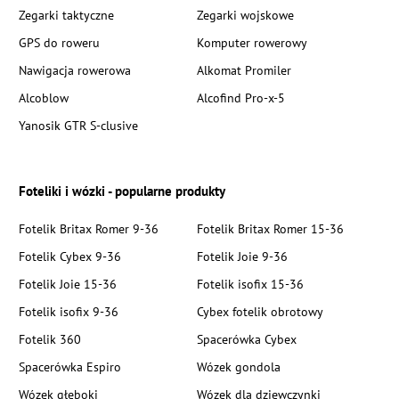
Zegarki taktyczne
Zegarki wojskowe
GPS do roweru
Komputer rowerowy
Nawigacja rowerowa
Alkomat Promiler
Alcoblow
Alcofind Pro-x-5
Yanosik GTR S-clusive
Foteliki i wózki - popularne produkty
Fotelik Britax Romer 9-36
Fotelik Britax Romer 15-36
Fotelik Cybex 9-36
Fotelik Joie 9-36
Fotelik Joie 15-36
Fotelik isofix 15-36
Fotelik isofix 9-36
Cybex fotelik obrotowy
Fotelik 360
Spacerówka Cybex
Spacerówka Espiro
Wózek gondola
Wózek głęboki
Wózek dla dziewczynki