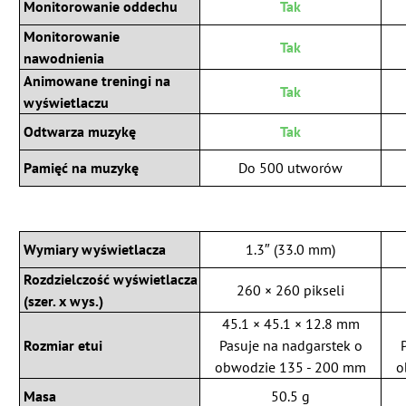
Monitorowanie oddechu
Tak
Monitorowanie
Tak
nawodnienia
Animowane treningi na
Tak
wyświetlaczu
Odtwarza muzykę
Tak
Pamięć na muzykę
Do 500 utworów
Wymiary wyświetlacza
1.3″ (33.0 mm)
Rozdzielczość wyświetlacza
260 × 260 pikseli
(szer. x wys.)
45.1 × 45.1 × 12.8 mm
Rozmiar etui
Pasuje na nadgarstek o
obwodzie 135 - 200 mm
o
Masa
50.5 g