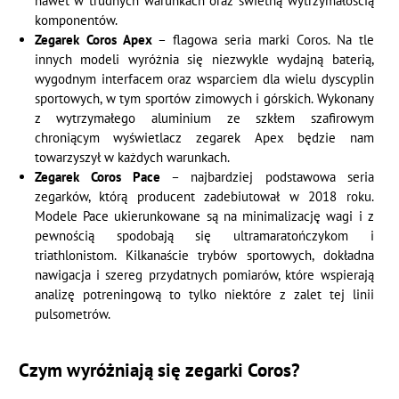
nawet w trudnych warunkach oraz świetną wytrzymałością
komponentów.
Zegarek Coros Apex
– flagowa seria marki Coros. Na tle
innych modeli wyróżnia się niezwykle wydajną baterią,
wygodnym interfacem oraz wsparciem dla wielu dyscyplin
sportowych, w tym sportów zimowych i górskich. Wykonany
z wytrzymałego aluminium ze szkłem szafirowym
chroniącym wyświetlacz zegarek Apex będzie nam
towarzyszył w każdych warunkach.
Zegarek Coros Pace
– najbardziej podstawowa seria
zegarków, którą producent zadebiutował w 2018 roku.
Modele Pace ukierunkowane są na minimalizację wagi i z
pewnością spodobają się ultramaratończykom i
triathlonistom. Kilkanaście trybów sportowych, dokładna
nawigacja i szereg przydatnych pomiarów, które wspierają
analizę potreningową to tylko niektóre z zalet tej linii
pulsometrów.
Czym wyróżniają się zegarki Coros?