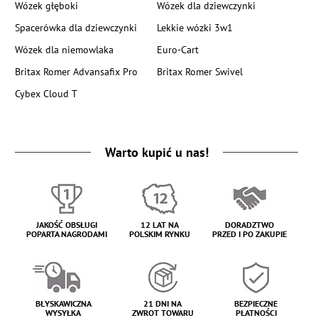
Wózek głęboki
Wózek dla dziewczynki
Spacerówka dla dziewczynki
Lekkie wózki 3w1
Wózek dla niemowlaka
Euro-Cart
Britax Romer Advansafix Pro
Britax Romer Swivel
Cybex Cloud T
Warto kupić u nas!
JAKOŚĆ OBSŁUGI
12 LAT NA
DORADZTWO
POPARTA NAGRODAMI
POLSKIM RYNKU
PRZED I PO ZAKUPIE
BŁYSKAWICZNA
21 DNI NA
BEZPIECZNE
WYSYŁKA
ZWROT TOWARU
PŁATNOŚCI