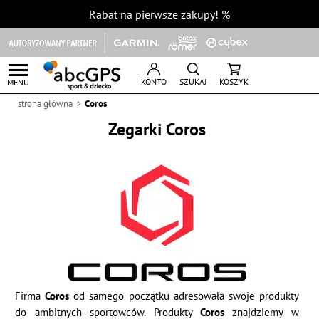
Rabat na pierwsze zakupy!
%
KONTO
SZUKAJ
KOSZYK
MENU
strona główna
Coros
Zegarki Coros
Firma
Coros
od samego początku adresowała swoje produkty
do ambitnych sportowców. Produkty
Coros
znajdziemy w