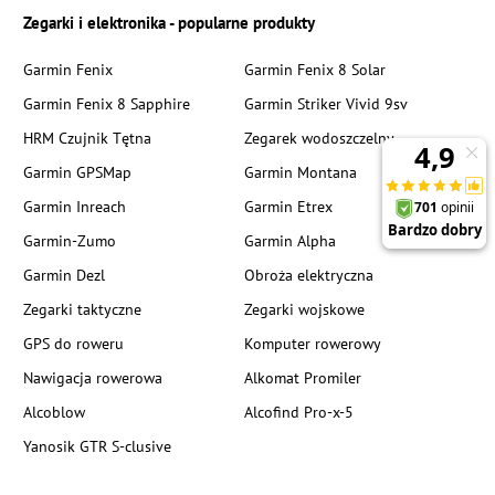
Zegarki i elektronika - popularne produkty
Garmin Fenix
Garmin Fenix 8 Solar
Garmin Fenix 8 Sapphire
Garmin Striker Vivid 9sv
HRM Czujnik Tętna
Zegarek wodoszczelny
Garmin GPSMap
Garmin Montana
Garmin Inreach
Garmin Etrex
Garmin-Zumo
Garmin Alpha
Garmin Dezl
Obroża elektryczna
Zegarki taktyczne
Zegarki wojskowe
GPS do roweru
Komputer rowerowy
Nawigacja rowerowa
Alkomat Promiler
Alcoblow
Alcofind Pro-x-5
Yanosik GTR S-clusive