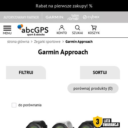
Rabat na pierwsze zakupy!
%
KONTO
SZUKAJ
KOSZYK
MENU
strona główna
Zegarki sportowe
Garmin Approach
Garmin Approach
FILTRUJ
porównaj produkty (
0
)
do porównania