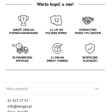
Warto kupić u nas!
JAKOŚĆ OBSŁUGI
12 LAT NA
DORADZTWO
POPARTA NAGRODAMI
POLSKIM RYNKU
PRZED I PO ZAKUPIE
BŁYSKAWICZNA
21 DNI NA
BEZPIECZNE
WYSYŁKA
ZWROT TOWARU
PŁATNOŚCI
Masz pytania?
61 415 27 51
info@abcgps.pl
Sklep abcGPS