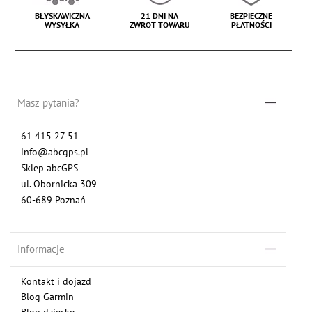
BŁYSKAWICZNA
21 DNI NA
BEZPIECZNE
WYSYŁKA
ZWROT TOWARU
PŁATNOŚCI
Masz pytania?
61 415 27 51
info@abcgps.pl
Sklep abcGPS
ul. Obornicka 309
60-689 Poznań
Informacje
Kontakt i dojazd
Blog Garmin
Blog dziecko