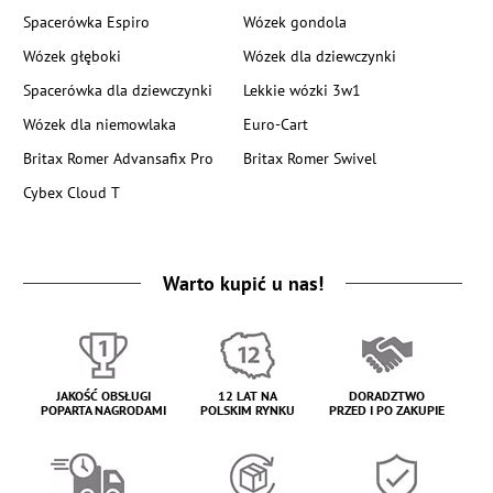
Spacerówka Espiro
Wózek gondola
Wózek głęboki
Wózek dla dziewczynki
Spacerówka dla dziewczynki
Lekkie wózki 3w1
Wózek dla niemowlaka
Euro-Cart
Britax Romer Advansafix Pro
Britax Romer Swivel
Cybex Cloud T
Warto kupić u nas!
JAKOŚĆ OBSŁUGI
12 LAT NA
DORADZTWO
POPARTA NAGRODAMI
POLSKIM RYNKU
PRZED I PO ZAKUPIE