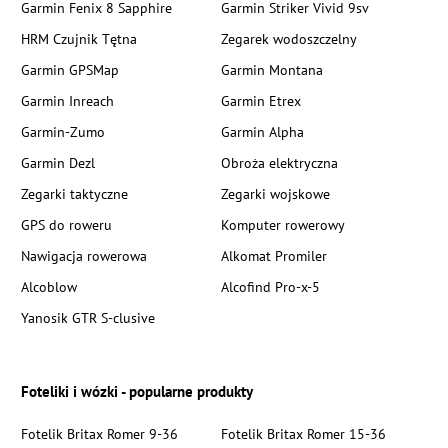
Garmin Fenix 8 Sapphire
Garmin Striker Vivid 9sv
HRM Czujnik Tętna
Zegarek wodoszczelny
Garmin GPSMap
Garmin Montana
Garmin Inreach
Garmin Etrex
Garmin-Zumo
Garmin Alpha
Garmin Dezl
Obroża elektryczna
Zegarki taktyczne
Zegarki wojskowe
GPS do roweru
Komputer rowerowy
Nawigacja rowerowa
Alkomat Promiler
Alcoblow
Alcofind Pro-x-5
Yanosik GTR S-clusive
Foteliki i wózki - popularne produkty
Fotelik Britax Romer 9-36
Fotelik Britax Romer 15-36