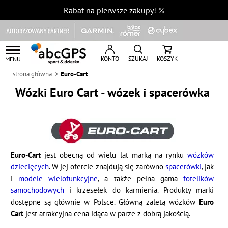
Rabat na pierwsze zakupy!
%
KONTO
SZUKAJ
KOSZYK
MENU
strona główna
Euro-Cart
Wózki Euro Cart - wózek i spacerówka
Euro-Cart
jest obecną od wielu lat marką na rynku
wózków
dziecięcych
. W jej ofercie znajdują się zarówno
spacerówki
, jak
i
modele wielofunkcyjne
, a także pełna gama
fotelików
samochodowych
i krzesełek do karmienia. Produkty marki
dostępne są głównie w Polsce. Główną zaletą wózków
Euro
Cart
jest atrakcyjna cena idąca w parze z dobrą jakością.