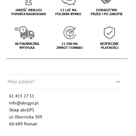
JAKOŚĆ OBSŁUGI
12 LAT NA
DORADZTWO
POPARTA NAGRODAMI
POLSKIM RYNKU
PRZED I PO ZAKUPIE
BŁYSKAWICZNA
21 DNI NA
BEZPIECZNE
WYSYŁKA
ZWROT TOWARU
PŁATNOŚCI
Masz pytania?
61 415 27 51
info@abcgps.pl
Sklep abcGPS
ul. Obornicka 309
60-689 Poznań