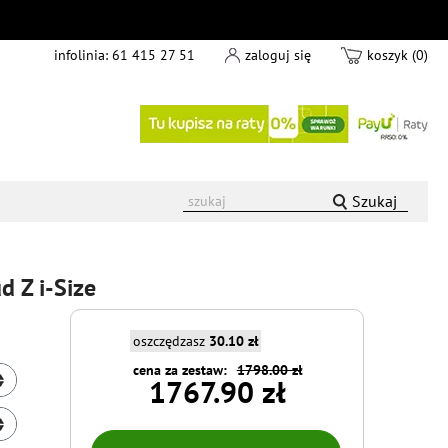
infolinia:
61 415 27 51
zaloguj się
koszyk (0)
Szukaj
d Z i-Size
oszczędzasz
30.10 zł
cena za zestaw:
1798.00 zł
1767.90 zł