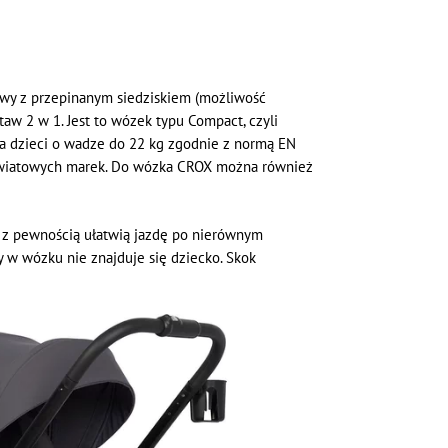
owy z przepinanym siedziskiem (możliwość
w 2 w 1. Jest to wózek typu Compact, czyli
dla dzieci o wadze do 22 kg zgodnie z normą EN
 światowych marek. Do wózka CROX można również
 z pewnością ułatwią jazdę po nierównym
 w wózku nie znajduje się dziecko. Skok