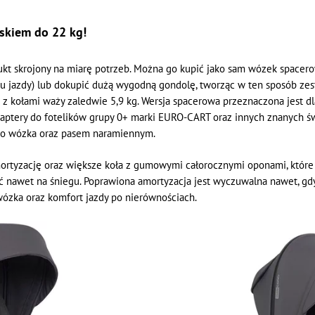
skiem do 22 kg!
t skrojony na miarę potrzeb. Można go kupić jako sam wózek spacer
 jazdy) lub dokupić dużą wygodną gondolę, tworząc w ten sposób zesta
aż z kołami waży zaledwie 5,9 kg. Wersja spacerowa przeznaczona jest 
adaptery do fotelików grupy 0+ marki EURO-CART oraz innych znanych
 do wózka oraz pasem naramiennym.
rtyzację oraz większe koła z gumowymi całorocznymi oponami, które
ć nawet na śniegu. Poprawiona amortyzacja jest wyczuwalna nawet, gdy
wózka oraz komfort jazdy po nierównościach.