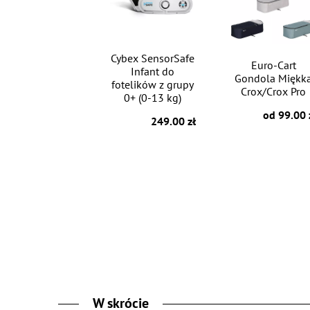
Cybex SensorSafe
Euro-Cart
Infant do
Gondola Miękk
fotelików z grupy
Crox/Crox Pro
0+ (0-13 kg)
od 99.00 
249.00 zł
W skrócie