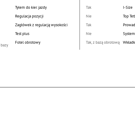
Tyłem do kier. jazdy
Tak
I-Size
Regulacja pozycji
Nie
Top Tet
Zagłówek z regulacją wysokości
Tak
Prowad
Test plus
Nie
System
Fotel obrotowy
Tak, z bazą obrotową
Wkładk
 bazy