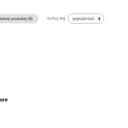
sortuj wg
ównaj produkty (
0
)
popularność
Core