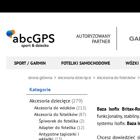
AUTORYZOWANY
PARTNER
SPORT / GARMIN
FOTELIKI SAMOCHODOWE
WÓZKI 
strona główna
Akcesoria dziecięce
Akcesoria do fotelików
Kategorie
Akcesoria dziecięce
(279)
Akcesoria do wózków
(212)
Baza Isofix Britax-R
Akcesoria do fotelików
(87)
funkcjonalny, stabil
Śpiworek do fotelika
(2)
systemu Isofix.
Baza I
Adapter do fotelika
(12)
Antypotne tapicerki i
Chcesz dowiedzieć s
wkładki
(13)