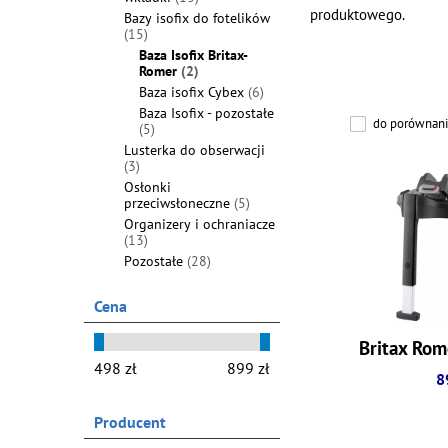
produktowego.
Bazy isofix do fotelików
(15)
Baza Isofix Britax-
Romer
(2)
Baza isofix Cybex
(6)
Baza Isofix - pozostałe
do porównani
(5)
Lusterka do obserwacji
(3)
Osłonki
przeciwsłoneczne
(5)
Organizery i ochraniacze
(13)
Pozostałe
(28)
Cena
Britax Rom
8
Producent