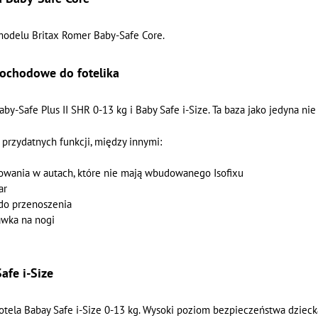
modelu Britax Romer Baby-Safe Core.
ochodowe do fotelika
aby-Safe Plus II SHR 0-13 kg i Baby Safe i-Size. Ta baza jako jedyna n
 przydatnych funkcji, między innymi:
wania w autach, które nie mają wbudowanego Isofixu
ar
do przenoszenia
wka na nogi
afe i-Size
fotela Babay Safe i-Size 0-13 kg. Wysoki poziom bezpieczeństwa dziec