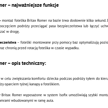
mer – najważniejsze funkcje
 –
montaż fotelika Britax Romer na bazie trwa dosłownie kilka sekund. 
poczęciem podróży przeciągać pasa bezpieczeństwa lub łączyć uchwy
szać w drogę.
ieczeństwa
– foteliki montowane przy pomocy baz optymalizują pozi
oraz chronią przed rotacją fotelika w czasie wypadku.
er – opis techniczny:
–
w celu zwiększania komfortu dziecka podczas podróży tyłem do kier
zy oparciem tylnej kanapy a fotelikiem.
y Britax Romer wyposażone w system Isofix umożliwiają szybki mont
 klamrami wbudowanymi w ramę auta.