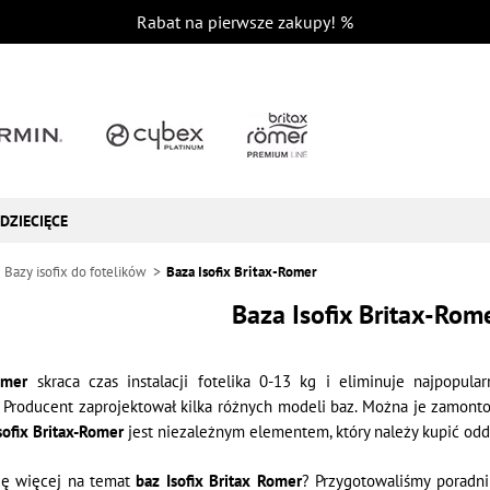
Rabat na pierwsze zakupy!
%
DZIECIĘCE
Bazy isofix do fotelików
Baza Isofix Britax-Romer
Baza Isofix Britax-Rom
omer
skraca czas instalacji fotelika 0-13 kg i eliminuje najpopul
ny. Producent zaprojektował kilka różnych modeli baz. Można je zam
sofix Britax-Romer
jest niezależnym elementem, który należy kupić od
ię więcej na temat
baz Isofix Britax Romer
? Przygotowaliśmy poradnik