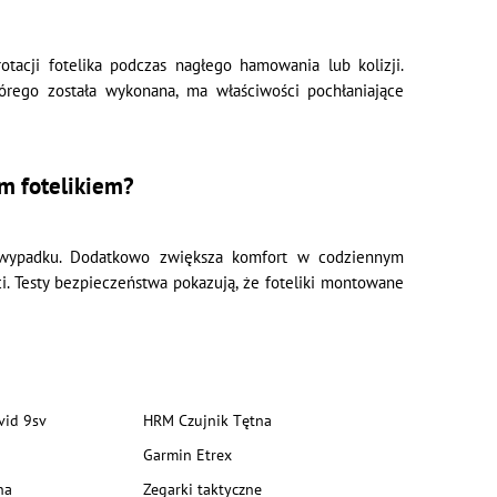
tacji fotelika podczas nagłego hamowania lub kolizji.
órego została wykonana, ma właściwości pochłaniające
m fotelikiem?
as wypadku. Dodatkowo zwiększa komfort w codziennym
ci. Testy bezpieczeństwa pokazują, że foteliki montowane
vid 9sv
HRM Czujnik Tętna
Garmin Etrex
na
Zegarki taktyczne