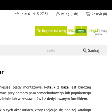
infolinia:
61 415 27 51
zaloguj się
koszyk (0)
Szukaj
er
arniejsze błędy montażowe.
Fotelik z bazą
jest bardziej
ontować przy pomocy pasa samochodowego lub popularnego
dzielnie lub w zestawie 2w1 z dedykowanym fotelikiem.
 o tych akcesoriach, który znajduje się poniżej katalogu