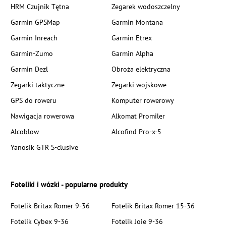
HRM Czujnik Tętna
Zegarek wodoszczelny
Garmin GPSMap
Garmin Montana
Garmin Inreach
Garmin Etrex
Garmin-Zumo
Garmin Alpha
Garmin Dezl
Obroża elektryczna
Zegarki taktyczne
Zegarki wojskowe
GPS do roweru
Komputer rowerowy
Nawigacja rowerowa
Alkomat Promiler
Alcoblow
Alcofind Pro-x-5
Yanosik GTR S-clusive
Foteliki i wózki - popularne produkty
Fotelik Britax Romer 9-36
Fotelik Britax Romer 15-36
Fotelik Cybex 9-36
Fotelik Joie 9-36