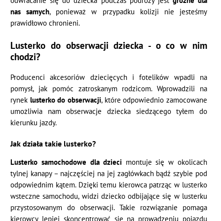
odwracanie się do dziecka podczas podróży jest
groźne dla
nas samych
, ponieważ w przypadku kolizji nie jesteśmy
prawidłowo chronieni.
Lusterko do obserwacji dziecka - o co w nim
chodzi?
Producenci akcesoriów dziecięcych i fotelików wpadli na
pomysł, jak pomóc zatroskanym rodzicom. Wprowadzili na
rynek
lusterko do obserwacji
, które odpowiednio zamocowane
umożliwia nam obserwacje dziecka siedzącego tyłem do
kierunku jazdy.
Jak działa takie lusterko?
Lusterko samochodowe dla dzieci
montuje się w okolicach
tylnej kanapy – najczęściej na jej zagłówkach bądź szybie pod
odpowiednim kątem. Dzięki temu kierowca patrząc w lusterko
wsteczne samochodu, widzi dziecko odbijające się w lusterku
przystosowanym do obserwacji. Takie rozwiązanie pomaga
kierowcy lepiej skoncentrować się na prowadzeniu pojazdu