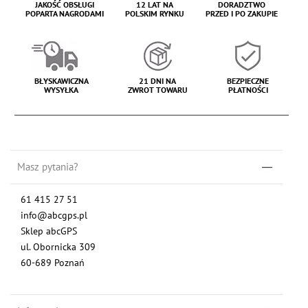
JAKOŚĆ OBSŁUGI
12 LAT NA
DORADZTWO
POPARTA NAGRODAMI
POLSKIM RYNKU
PRZED I PO ZAKUPIE
BŁYSKAWICZNA
21 DNI NA
BEZPIECZNE
WYSYŁKA
ZWROT TOWARU
PŁATNOŚCI
Masz pytania?
61 415 27 51
info@abcgps.pl
Sklep abcGPS
ul. Obornicka 309
60-689 Poznań