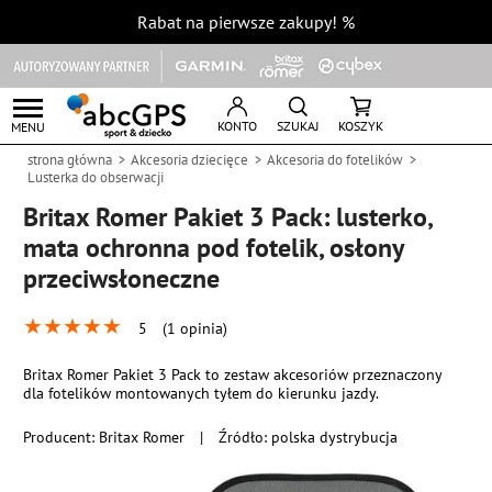
Rabat na pierwsze zakupy!
%
KONTO
SZUKAJ
KOSZYK
MENU
strona główna
Akcesoria dziecięce
Akcesoria do fotelików
Lusterka do obserwacji
Britax Romer Pakiet 3 Pack: lusterko,
mata ochronna pod fotelik, osłony
przeciwsłoneczne
★
★
★
★
★
5
(1 opinia)
Britax Romer Pakiet 3 Pack to zestaw akcesoriów przeznaczony
dla fotelików montowanych tyłem do kierunku jazdy.
Producent:
Britax Romer
|
Źródło: polska dystrybucja