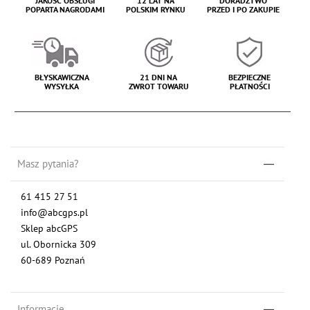
JAKOŚĆ OBSŁUGI
12 LAT NA
DORADZTWO
POPARTA NAGRODAMI
POLSKIM RYNKU
PRZED I PO ZAKUPIE
BŁYSKAWICZNA
21 DNI NA
BEZPIECZNE
WYSYŁKA
ZWROT TOWARU
PŁATNOŚCI
Masz pytania?
61 415 27 51
info@abcgps.pl
Sklep abcGPS
ul. Obornicka 309
60-689 Poznań
Informacje