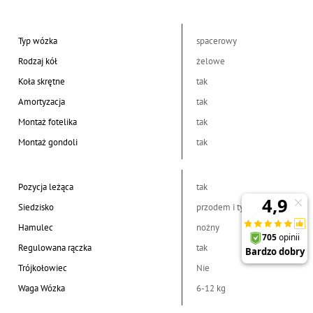
Typ wózka
spacerowy
Rodzaj kół
żelowe
Koła skrętne
tak
Amortyzacja
tak
Montaż fotelika
tak
Montaż gondoli
tak
Pozycja leżąca
tak
Siedzisko
przodem i tyłem
Hamulec
nożny
Regulowana rączka
tak
Trójkołowiec
Nie
Waga Wózka
6-12 kg