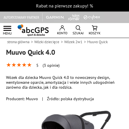
Rabat na pierwsze zakupy!
%
KONTO
SZUKAJ
KOSZYK
MENU
strona główna
Wózki dziecięce
Wózek 2w1
Muuvo Quick
Muuvo Quick 4.0
★
★
★
★
★
5
(3 opinie)
Wózek dla dziecka Muuvo Quick 4.0 to nowoczesny design,
wentylowane oparcie, amortyzacja i wiele innych udogodnień
zarówno dla dziecka, jak i dla rodzica.
Producent:
Muuvo
|
Źródło: polska dystrybucja