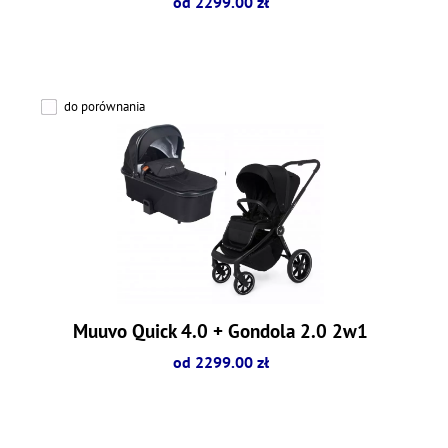
od 2299.00 zł
do porównania
Muuvo Quick 4.0 + Gondola 2.0 2w1
od 2299.00 zł