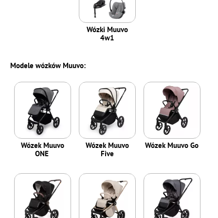
Wózki Muuvo
4w1
Modele wózków Muuvo:
Wózek Muuvo
Wózek Muuvo
Wózek Muuvo Go
ONE
Five