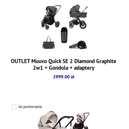
OUTLET Muuvo Quick SE 2 Diamond Graphite
2w1 + Gondola + adaptery
2999.00 zł
do porównania