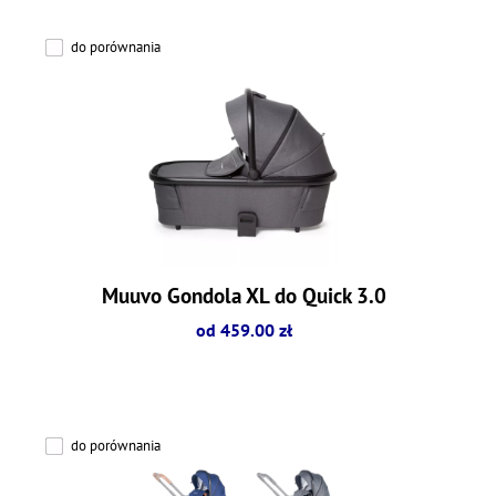
do porównania
Muuvo Gondola XL do Quick 3.0
od 459.00 zł
do porównania