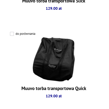
Muuvo torba transportowa Slick
129.00 zł
do porównania
Muuvo torba transportowa Quick
129.00 zł