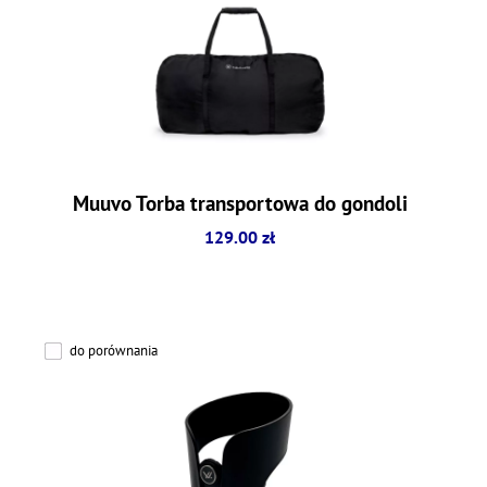
Muuvo Torba transportowa do gondoli
129.00 zł
do porównania