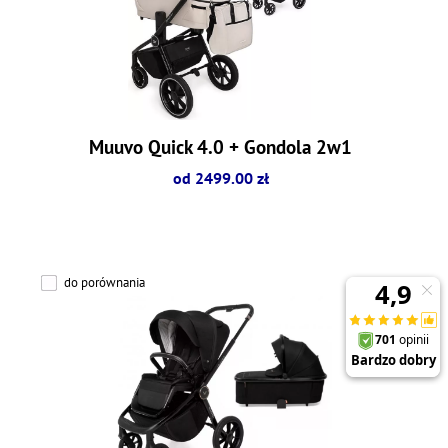
Muuvo Quick 4.0 + Gondola 2w1
od 2499.00 zł
do porównania