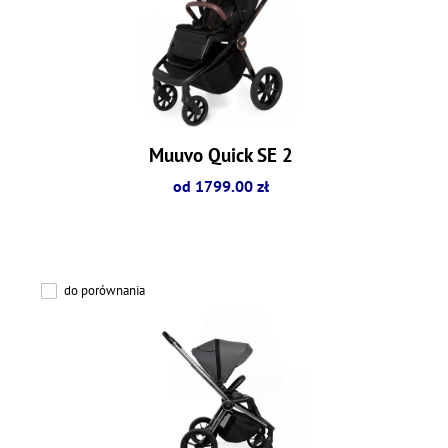
Muuvo Quick SE 2
od 1799.00 zł
do porównania