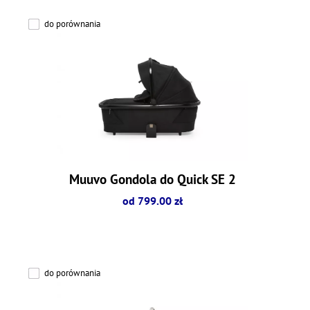
do porównania
Muuvo Gondola do Quick SE 2
od 799.00 zł
do porównania