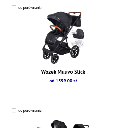
do porównania
Wózek Muuvo Slick
od 1599.00 zł
do porównania