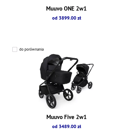
Muuvo ONE 2w1
od 3899.00 zł
do porównania
Muuvo Five 2w1
od 3489.00 zł