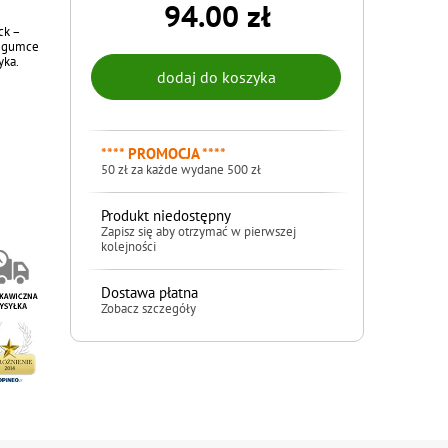
94.00 zł
ck –
i gumce
yka.
**** PROMOCJA ****
50 zł za każde wydane 500 zł
Produkt niedostępny
Zapisz się aby otrzymać w pierwszej
kolejności
Dostawa płatna
Zobacz szczegóły