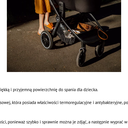
ękką i przyjemną powierzchnię do spania dla dziecka.
wej, która posiada właściwości termoregulacyjne i antybakteryjne, po
ości, ponieważ szybko i sprawnie można je zdjąć, a następnie wyprać w 