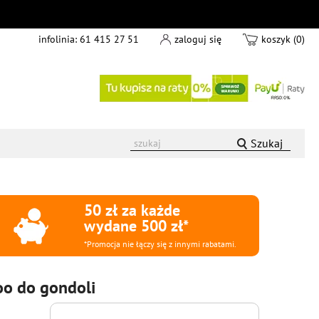
infolinia:
61 415 27 51
zaloguj się
koszyk (0)
Szukaj
50 zł za każde
wydane 500 zł*
*Promocja nie łączy się z innymi rabatami.
o do gondoli