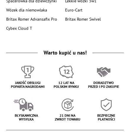
Spacerówka dla dziewczynki
Lekkie wózki 3w1
Wózek dla niemowlaka
Euro-Cart
Britax Romer Advansafix Pro
Britax Romer Swivel
Cybex Cloud T
Warto kupić u nas!
JAKOŚĆ OBSŁUGI
12 LAT NA
DORADZTWO
POPARTA NAGRODAMI
POLSKIM RYNKU
PRZED I PO ZAKUPIE
BŁYSKAWICZNA
21 DNI NA
BEZPIECZNE
WYSYŁKA
ZWROT TOWARU
PŁATNOŚCI