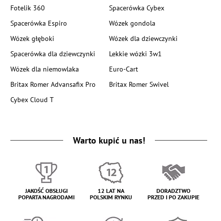
Fotelik 360
Spacerówka Cybex
Spacerówka Espiro
Wózek gondola
Wózek głęboki
Wózek dla dziewczynki
Spacerówka dla dziewczynki
Lekkie wózki 3w1
Wózek dla niemowlaka
Euro-Cart
Britax Romer Advansafix Pro
Britax Romer Swivel
Cybex Cloud T
Warto kupić u nas!
JAKOŚĆ OBSŁUGI
12 LAT NA
DORADZTWO
POPARTA NAGRODAMI
POLSKIM RYNKU
PRZED I PO ZAKUPIE