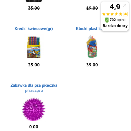
35.00
19.00
Kredki świecowe(gr)
Klocki plastikowe
35.00
39.00
Zabawka dla psa piłeczka
piszcząca
0.00