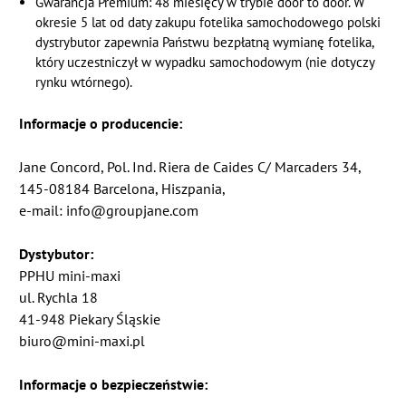
Gwarancja Premium: 48 miesięcy w trybie door to door.
W
okresie 5 lat od daty zakupu fotelika samochodowego polski
dystrybutor zapewnia Państwu bezpłatną wymianę fotelika,
który uczestniczył w wypadku samochodowym (nie dotyczy
rynku wtórnego).
Informacje o producencie:
Jane Concord, Pol. Ind. Riera de Caides C/ Marcaders 34,
145-08184 Barcelona, Hiszpania,
e-mail: info@groupjane.com
Dystybutor:
PPHU mini-maxi
ul. Rychla 18
41-948 Piekary Śląskie
biuro@mini-maxi.pl
Informacje o bezpieczeństwie: