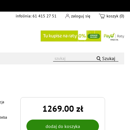
infolinia:
61 415 27 51
zaloguj się
koszyk (0)
Szukaj
cja
1269.00 zł
rzeba