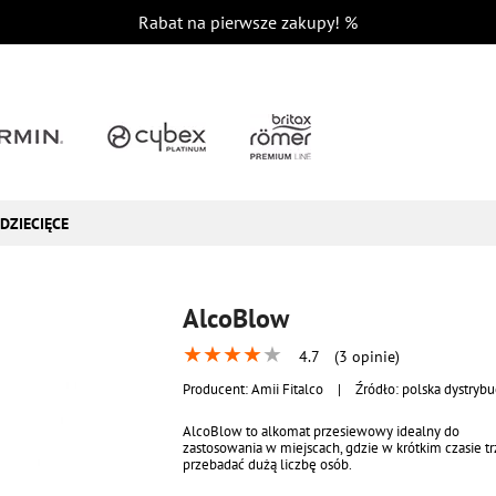
Rabat na pierwsze zakupy!
%
DZIECIĘCE
AlcoBlow
★
★
★
★
★
4.7
(3 opinie)
Producent:
Amii Fitalco
|
Źródło: polska dystrybu
AlcoBlow to alkomat przesiewowy idealny do
zastosowania w miejscach, gdzie w krótkim czasie t
przebadać dużą liczbę osób.