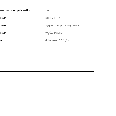
ość wyboru jednostki
nie
kowe
diody LED
kowe
sygnalizacja dźwiękowa
kowe
wyświetlacz
ie
4 baterie AA 1,5V