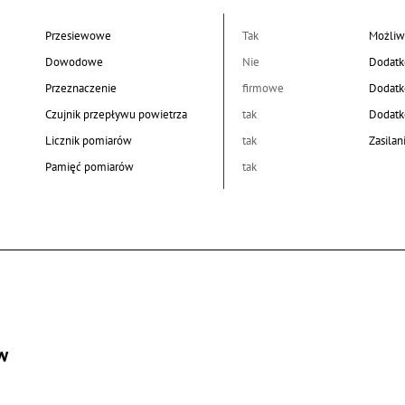
Przesiewowe
Tak
Możliw
Dowodowe
Nie
Dodat
Przeznaczenie
firmowe
Dodat
Czujnik przepływu powietrza
tak
Dodat
Licznik pomiarów
tak
Zasilan
Pamięć pomiarów
tak
w