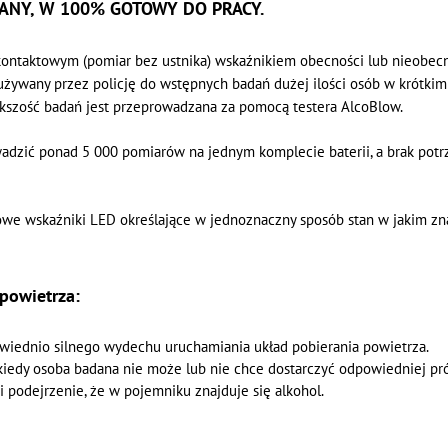
ANY, W 100% GOTOWY DO PRACY.
kontaktowym (pomiar bez ustnika) wskaźnikiem obecności lub nieobec
używany przez policję do wstępnych badań dużej ilości osób w krótkim 
iększość badań jest przeprowadzana za pomocą testera AlcoBlow.
dzić ponad 5 000 pomiarów na jednym komplecie baterii, a brak potr
owe wskaźniki LED określające w jednoznaczny sposób stan w jakim zna
powietrza:
wiednio silnego wydechu uruchamiania układ pobierania powietrza.
kiedy osoba badana nie może lub nie chce dostarczyć odpowiedniej prób
 podejrzenie, że w pojemniku znajduje się alkohol.