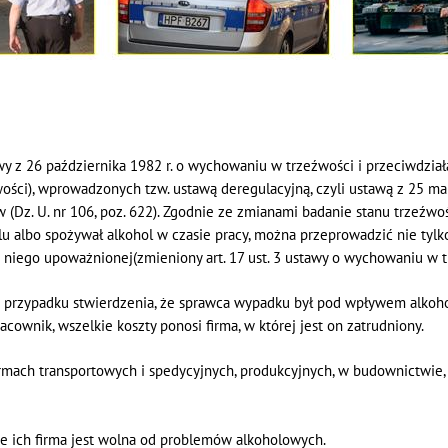
y z 26 października 1982 r. o wychowaniu w trzeźwości i przeciwdziałan
ości), wprowadzonych tzw. ustawą deregulacyjną, czyli ustawą z 25 mar
w (Dz. U. nr 106, poz. 622). Zgodnie ze zmianami badanie stanu trzeźwo
olu albo spożywał alkohol w czasie pracy, można przeprowadzić nie tylk
 niego upoważnionej(zmieniony art. 17 ust. 3 ustawy o wychowaniu w t
przypadku stwierdzenia, że sprawca wypadku był pod wpływem alkoho
wnik, wszelkie koszty ponosi firma, w której jest on zatrudniony.
rmach transportowych i spedycyjnych, produkcyjnych, w budownictwie
 ich firma jest wolna od problemów alkoholowych.