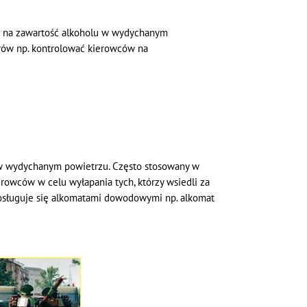
ń na zawartość alkoholu w wydychanym
rów np. kontrolować kierowców na
u w wydychanym powietrzu. Często stosowany w
erowców w celu wyłapania tych, którzy wsiedli za
osługuje się alkomatami dowodowymi np. alkomat