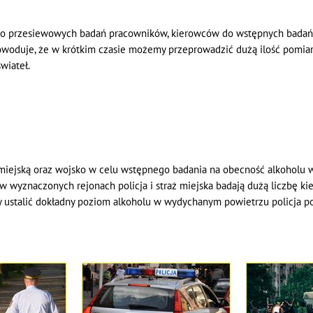
 do przesiewowych badań pracowników, kierowców do wstępnych bada
owoduje, że w krótkim czasie możemy przeprowadzić dużą ilość pomia
wiateł.
ż miejską oraz wojsko w celu wstępnego badania na obecność alkohol
 w wyznaczonych rejonach policja i straż miejska badają dużą liczbę ki
 ustalić dokładny poziom alkoholu w wydychanym powietrzu policja p