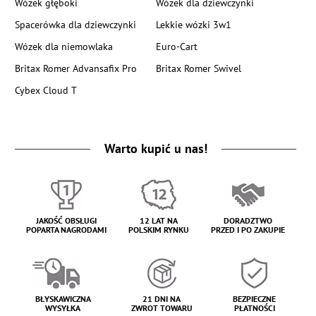
Wózek głęboki
Wózek dla dziewczynki
Spacerówka dla dziewczynki
Lekkie wózki 3w1
Wózek dla niemowlaka
Euro-Cart
Britax Romer Advansafix Pro
Britax Romer Swivel
Cybex Cloud T
Warto kupić u nas!
JAKOŚĆ OBSŁUGI
12 LAT NA
DORADZTWO
POPARTA NAGRODAMI
POLSKIM RYNKU
PRZED I PO ZAKUPIE
BŁYSKAWICZNA
21 DNI NA
BEZPIECZNE
WYSYŁKA
ZWROT TOWARU
PŁATNOŚCI