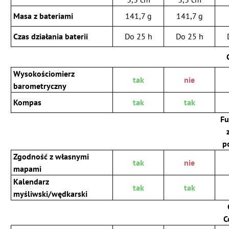
Masa z bateriami
141,7 g
141,7 g
Czas działania baterii
Do 25 h
Do 25 h
Wysokościomierz
tak
nie
barometryczny
Kompas
tak
tak
Fu
p
Zgodność z własnymi
tak
nie
mapami
Kalendarz
tak
tak
myśliwski/wędkarski
C