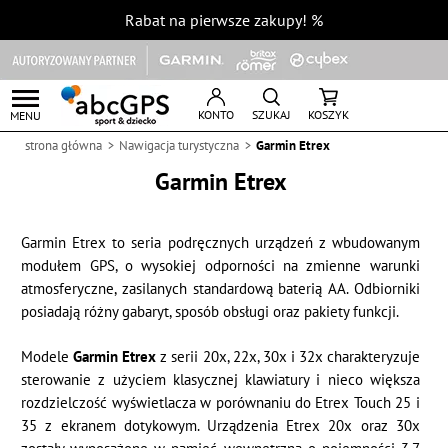
Rabat na pierwsze zakupy!
%
KONTO
SZUKAJ
KOSZYK
MENU
strona główna
Nawigacja turystyczna
Garmin Etrex
Garmin Etrex
Garmin Etrex to seria podręcznych urządzeń z wbudowanym
modułem GPS, o wysokiej odporności na zmienne warunki
atmosferyczne, zasilanych standardową baterią AA. Odbiorniki
posiadają różny gabaryt, sposób obsługi oraz pakiety funkcji.
Modele
Garmin Etrex
z serii 20x, 22x, 30x i 32x charakteryzuje
sterowanie z użyciem klasycznej klawiatury i nieco większa
rozdzielczość wyświetlacza w porównaniu do Etrex Touch 25 i
35 z ekranem dotykowym. Urządzenia Etrex 20x oraz 30x