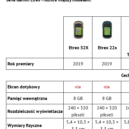
Etrex 32X
Etrex 22x
Rok premiery
2019
2019
Cec
Ekran dotykowy
nie
nie
Pamięć wewnętrzna
8 GB
8 GB
240 × 320
240 × 320
1
Rozdzielczość wyświetlacza
pikseli
pikseli
5,4 × 10,3 ×
5,4 × 10,3 ×
5,
Wymiary fizyczne
3,3 cm
3,3 cm