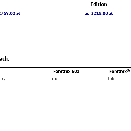
Edition
2769.00 zł
od 2219.00 zł
ach:
Foretrex 601
Foretrex® 
zny
nie
tak