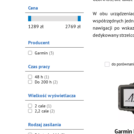
Cena
W obu urządzeniac
współrzędnych jedno
nawigacji po wska
dedykowany strzel
Producent
Garmin
(3)
do porównani
Czas pracy
48 h
(1)
Do 200 h
(2)
Wielkość wyświetlacza
2 cale
(1)
2,2 cale
(2)
Rodzaj zasilania
Garmin 