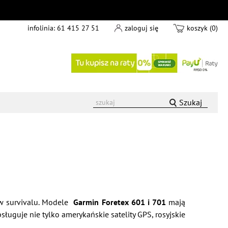
infolinia:
61 415 27 51
zaloguj się
koszyk (0)
Szukaj
ów survivalu. Modele
Garmin Foretex 601 i 701
mają
uguje nie tylko amerykańskie satelity GPS, rosyjskie