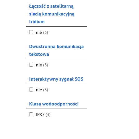
Łączość z satelitarną
siecią komunikacyjną
Iridium
nie
(3)
Dwustronna komunikacja
tekstowa
nie
(3)
Interaktywny sygnał SOS
nie
(3)
Klasa wodoodporności
IPX7
(3)