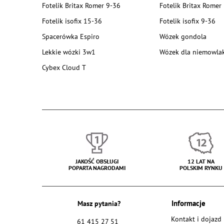
Fotelik Britax Romer 9-36
Fotelik Britax Romer
Fotelik isofix 15-36
Fotelik isofix 9-36
Spacerówka Espiro
Wózek gondola
Lekkie wózki 3w1
Wózek dla niemowla
Cybex Cloud T
JAKOŚĆ OBSŁUGI
12 LAT NA
POPARTA NAGRODAMI
POLSKIM RYNKU
Masz pytania?
Informacje
Kontakt i dojazd
61 415 27 51