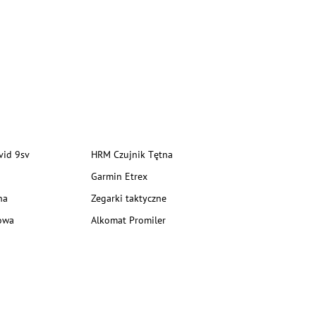
vid 9sv
HRM Czujnik Tętna
Garmin Etrex
na
Zegarki taktyczne
owa
Alkomat Promiler