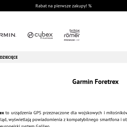
Rabat na pierwsze zakupy!
%
DZIECIĘCE
Garmin Foretrex
tex
to urządzenia GPS przeznaczone dla wojskowych i miłośnik
ląd, wyświetlają powiadomienia z kompatybilnego smartfona i obsł
europejski system Galileo.