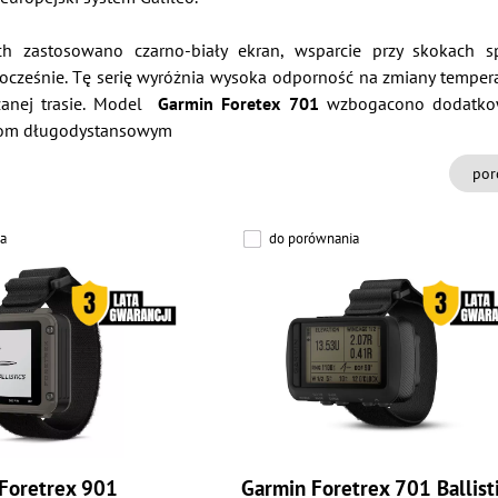
h zastosowano czarno-biały ekran, wsparcie przy skokach s
cześnie. Tę serię wyróżnia wysoka odporność na zmiany temperat
zanej trasie. Model
Garmin Foretex 701
wzbogacono dodatkowo 
com długodystansowym
por
a
do porównania
Foretrex 901
Garmin Foretrex 701 Ballist