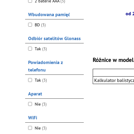
2 baterie AAA
(3)
od 
Wbudowana pamięć
BD
(3)
Odbiór satelitów Glonass
Tak
(3)
Różnice w model
Powiadomienia z
telefonu
Kalkulator balistyc
Tak
(3)
Aparat
Nie
(3)
WiFi
Nie
(3)