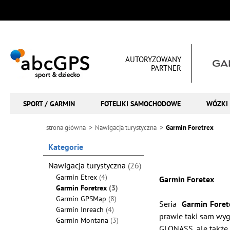
AUTORYZOWANY
PARTNER
SPORT / GARMIN
FOTELIKI SAMOCHODOWE
WÓZKI 
strona główna
Nawigacja turystyczna
Garmin Foretrex
Kategorie
Nawigacja turystyczna
(26)
Garmin Etrex
(4)
Garmin Foretex
Garmin Foretrex
(3)
Garmin GPSMap
(8)
Seria
Garmin Fore
Garmin Inreach
(4)
prawie taki sam wyg
Garmin Montana
(3)
GLONASS, ale także 