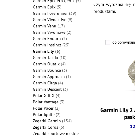
Garmin Epix Pro gen 2
(5)
Czym wyróżnia się n
Garmin Epix
(5)
produktami.
Garmin Forerunner
(39)
Garmin Vivoactive
(9)
Garmin Venu
(17)
Garmin Vivomove
(2)
Garmin Enduro
(2)
do porównani
Garmin Instinct
(25)
Garmin Lily
(5)
Garmin Tactix
(10)
Garmin Quatix
(4)
Garmin Bounce
(3)
Garmin Approach
(1)
Garmin Cirqa
(4)
Garmin Descent
(3)
Polar Grit X
(4)
Polar Vantage
(3)
Polar Pacer
(2)
Garmin Lily 2 
Polar Ignite
(2)
pas
Zegarki Garmin
(154)
12
Zegarki Coros
(6)
Zegarki sportowe męskie