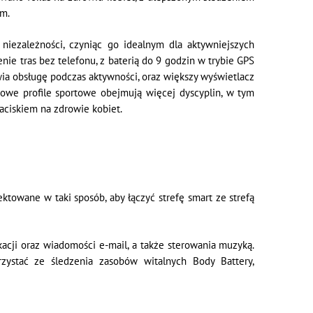
em.
 niezależności, czyniąc go idealnym dla aktywniejszych
ie tras bez telefonu, z baterią do 9 godzin w trybie GPS
atwia obsługę podczas aktywności, oraz większy wyświetlacz
 nowe profile sportowe obejmują więcej dyscyplin, w tym
ciskiem na zdrowie kobiet.
towane w taki sposób, aby łączyć strefę smart ze strefą
kacji oraz wiadomości e-mail, a także sterowania muzyką.
ystać ze śledzenia zasobów witalnych Body Battery,