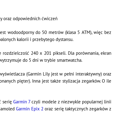
ety oraz odpowiednich ćwiczeń
 Jest wodoodporny do 50 metrów (klasa 5 ATM), więc bez
lonych kalorii i przebytego dystansu.
 rozdzielczość 240 x 201 pikseli. Dla porównania, ekran
wytrzymuje do 5 dni w trybie smartwatcha.
świetlacza (Garmin Lily jest w pełni interaktywny) oraz
anych pięter). Inna jest także stylizacja zegarków. O ile
ć serię
Garmin 7
czyli modele z niezwykle popularnej linii
m amoled
Garmin Epix 2
oraz serię taktycznych zegarków z