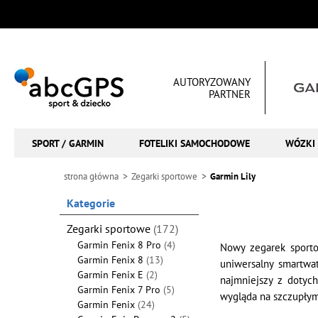
AUTORYZOWANY
PARTNER
SPORT / GARMIN
FOTELIKI SAMOCHODOWE
WÓZKI 
strona główna
Zegarki sportowe
Garmin Lily
Kategorie
Zegarki sportowe
(172)
Garmin Fenix 8 Pro
(4)
Nowy zegarek spor
Garmin Fenix 8
(13)
uniwersalny smartwa
Garmin Fenix E
(2)
najmniejszy z dotyc
Garmin Fenix 7 Pro
(5)
wygląda na szczupłym
Garmin Fenix
(24)