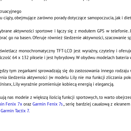
truacyjnego
u ciąży, obejmujące zarówno porady dotyczące samopoczucia, jak i di
wybrane aktywności sportowe i łączy się z modułem GPS w telefonie.
ać go na basen. Oferuje również śledzenie aktywności, szacowanie spa
wietlacz monochromatyczny TFT-LCD jest wyraźny, czytelny i oferuje
czość 64 x 132 piksele i jest hybrydowy. W obydwu modelach bateria 
dzy tym zegarkami sprowadzają się do zastosowania innego rodzaju wy
nia śledzenia aktywności (w modelu Lily nie ma funkcji zliczania pokon
isex, Lily wyraźnie promieniuje kobiecą energią i elegancją.
esują nas modele z większą ilością funkcji sportowych, to warto obejrze
in
Fe
nix
7x
oraz
Garmin Fenix 7s
,
serię bardziej caualową z ekrane
m
Garmin Tactix 7.