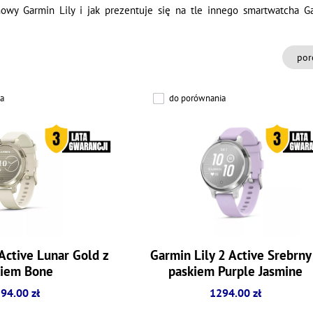
owy Garmin Lily i jak prezentuje się na tle innego smartwatcha 
por
a
do porównania
Active Lunar Gold z
Garmin Lily 2 Active Srebrny
kiem Bone
paskiem Purple Jasmine
94.00 zł
1294.00 zł