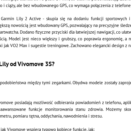
o i ciąży, ale bez wbudowanego GPS, co wymaga połączenia z telefon
Garmin Lily 2 Active - skupia się na dodaniu funkcji sportowych i
ększą nowością jest wbudowany GPS, pozwalający na precyzyjne śledzen
martwatcha. Dodano fizyczne przyciski dla łatwiejszej nawigacji, co uł
ścią. Model jest nieco większy i grubszy, co poprawia ergonomię, a
 jak VO2 Max i sugestie treningowe. Zachowano elegancki design z na
 Lily od Vivomove 3S?
podobieństwa między tymi zegarkami. Obydwa modele zostały zaprojek
Vivomove posiadają możliwość odbierania powiadomień z telefonu, apli
zaawansowane funkcje monitorowania stanu zdrowia. Możemy skorz
metru, pomiaru tętna, oddychania, nawodnienia i stresu.
 jak Vivomove wspiera typowo kobiece funkcje, jak: