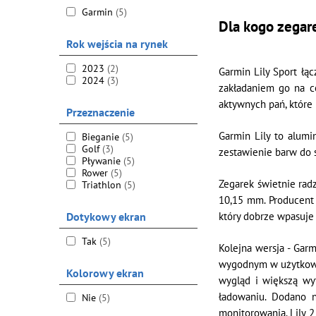
Garmin
(5)
Dla kogo zegar
Rok wejścia na rynek
2023
(2)
Garmin Lily Sport łą
2024
(3)
zakładaniem go na c
aktywnych pań, które n
Przeznaczenie
Garmin Lily to alumi
Bieganie
(5)
Golf
(3)
zestawienie barw do s
Pływanie
(5)
Rower
(5)
Zegarek świetnie rad
Triathlon
(5)
10,15 mm. Producent 
Dotykowy ekran
który dobrze wpasuje 
Tak
(5)
Kolejna wersja - Garm
wygodnym w użytkowa
Kolorowy ekran
wygląd i większą wyt
ładowaniu. Dodano n
Nie
(5)
monitorowania. Lily 