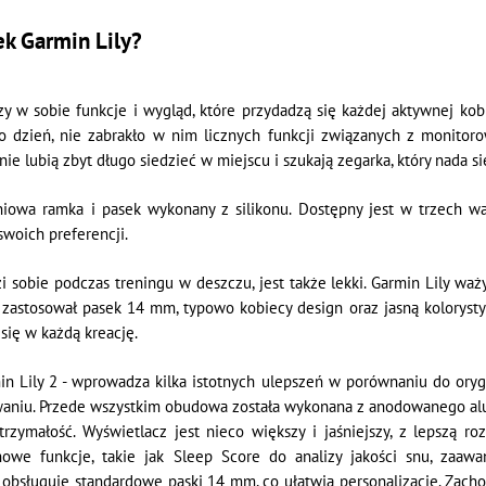
ek Garmin Lily?
czy w sobie funkcje i wygląd, które przydadzą się każdej aktywnej k
o dzień, nie zabrakło w nim licznych funkcji związanych z monitor
ie lubią zbyt długo siedzieć w miejscu i szukają zegarka, który nada się
niowa ramka i pasek wykonany z silikonu. Dostępny jest w trzech w
woich preferencji.
zi sobie podczas treningu w deszczu, jest także lekki. Garmin Lily 
zastosował pasek 14 mm, typowo kobiecy design oraz jasną kolorystykę
się w każdą kreację.
in Lily 2 - wprowadza kilka istotnych ulepszeń w porównaniu do orygi
niu. Przede wszystkim obudowa została wykonana z anodowanego alum
rzymałość. Wyświetlacz jest nieco większy i jaśniejszy, z lepszą r
owe funkcje, takie jak Sleep Score do analizy jakości snu, zaawa
2 obsługuje standardowe paski 14 mm, co ułatwia personalizację. Zac