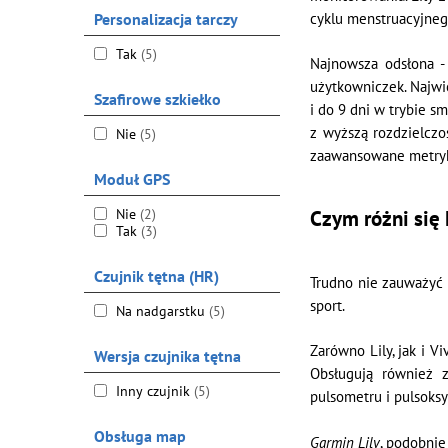
Personalizacja tarczy
cyklu menstruacyjneg
Tak
(5)
Najnowsza odsłona - 
użytkowniczek. Najwi
Szafirowe szkiełko
i do 9 dni w trybie s
z wyższą rozdzielczo
Nie
(5)
zaawansowane metryki
Moduł GPS
Nie
(2)
Czym różni się
Tak
(3)
Czujnik tętna (HR)
Trudno nie zauważyć 
sport.
Na nadgarstku
(5)
Zarówno Lily, jak i 
Wersja czujnika tętna
Obsługują również 
Inny czujnik
(5)
pulsometru i pulsoksy
Obsługa map
Garmin Lily
, podobnie