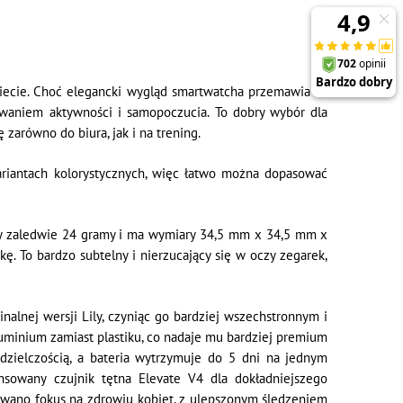
obiecie. Choć elegancki wygląd smartwatcha przemawia za
owaniem aktywności i samopoczucia. To dobry wybór dla
 zarówno do biura, jak i na trening.
ariantach kolorystycznych, więc łatwo można dopasować
waży zaledwie 24 gramy i ma wymiary 34,5 mm x 34,5 mm x
. To bardzo subtelny i nierzucający się w oczy zegarek,
nalnej wersji Lily, czyniąc go bardziej wszechstronnym i
inium zamiast plastiku, co nadaje mu bardziej premium
ozdzielczością, a bateria wytrzymuje do 5 dni na jednym
nsowany czujnik tętna Elevate V4 dla dokładniejszego
howano fokus na zdrowiu kobiet, z ulepszonym śledzeniem