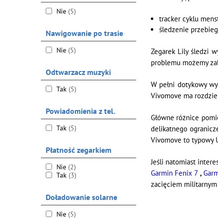
Nie
(5)
tracker cyklu mens
śledzenie przebieg
Nawigowanie po trasie
Nie
(5)
Zegarek Lily śledzi 
problemu możemy zabr
Odtwarzacz muzyki
W pełni dotykowy wyś
Tak
(5)
Vivomove ma rozdziel
Powiadomienia z tel.
Główne różnice pomię
Tak
(5)
delikatnego ogranicze
Vivomove to typowy Un
Płatność zegarkiem
Jeśli natomiast inter
Nie
(2)
Garmin Fenix 7
,
Garm
Tak
(3)
zacięciem militarny
Doładowanie solarne
Nie
(5)