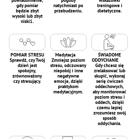
powiadomienie,
pogody
wskazówki
gdy pomiar
natychmiast po
treningowe i
będzie zbyt
przebudzeniu.
dietetyczne.
wysoki lub zbyt
niski1.
POMIAR STRESU
Medytacja
ŚWIADOME
Sprawdź, czy Twój
Zmniejsz poziom
ODDYCHANIE
dzień jest
stresu, odczuwany
Gdy chcesz się
spokojny,
niepokój i inne
zrelaksować lub
zrównoważony
negatywne
skupić, wykonaj
czy stresujący.
emocje, dzięki
serię ćwiczeń
praktykom
oddechowych,
medytacyjnym.
aby monitorować
poziom stresu i
oddech, dzięki
czemu lepiej
zrozumiesz swój
sposób
oddychania.