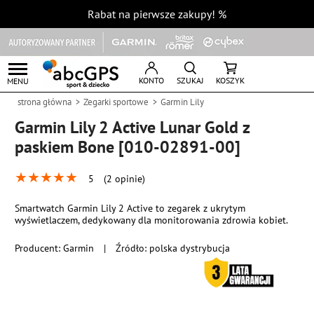
Rabat na pierwsze zakupy!
%
KONTO
SZUKAJ
KOSZYK
MENU
strona główna
Zegarki sportowe
Garmin Lily
Garmin Lily 2 Active Lunar Gold z
paskiem Bone [010-02891-00]
★
★
★
★
★
5
(2 opinie)
Smartwatch Garmin Lily 2 Active to zegarek z ukrytym
wyświetlaczem, dedykowany dla monitorowania zdrowia kobiet.
Producent:
Garmin
|
Źródło: polska dystrybucja