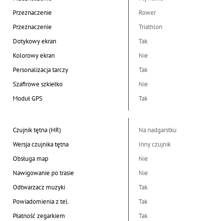
Przeznaczenie
Rower
Przeznaczenie
Triathlon
Dotykowy ekran
Tak
Kolorowy ekran
Nie
Personalizacja tarczy
Tak
Szafirowe szkiełko
Nie
Moduł GPS
Tak
Czujnik tętna (HR)
Na nadgarstku
Wersja czujnika tętna
Inny czujnik
Obsługa map
Nie
Nawigowanie po trasie
Nie
Odtwarzacz muzyki
Tak
Powiadomienia z tel.
Tak
Płatność zegarkiem
Tak