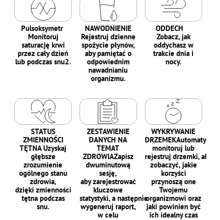
Pulsoksymetr
NAWODNIENIE
ODDECH
Monitoruj
Rejestruj dzienne
Zobacz, jak
saturację krwi
spożycie płynów,
oddychasz w
przez cały dzień
aby pamiętać o
trakcie dnia i
lub podczas snu2.
odpowiednim
nocy.
nawadnianiu
organizmu.
STATUS
ZESTAWIENIE
WYKRYWANIE
ZMIENNOŚCI
DANYCH NA
DRZEMEKAutomatyczni
TĘTNA Uzyskaj
TEMAT
monitoruj lub
głębsze
ZDROWIAZapisz
rejestruj drzemki, aby
zrozumienie
dwuminutową
zobaczyć, jakie
ogólnego stanu
sesję,
korzyści
zdrowia,
aby zarejestrować
przynoszą one
dzięki zmienności
kluczowe
Twojemu
tętna podczas
statystyki, a następnie
organizmowi oraz
snu.
wygeneruj raport,
jaki powinien być
w celu
ich idealny czas