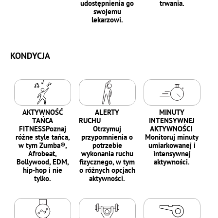
udostępnienia go
trwania.
swojemu
lekarzowi.
KONDYCJA
AKTYWNOŚĆ
ALERTY
MINUTY
TAŃCA
RUCHU
INTENSYWNEJ
FITNESSPoznaj
Otrzymuj
AKTYWNOŚCI
różne style tańca,
przypomnienia o
Monitoruj minuty
w tym Zumba®,
potrzebie
umiarkowanej i
Afrobeat,
wykonania ruchu
intensywnej
Bollywood, EDM,
fizycznego, w tym
aktywności.
hip-hop i nie
o różnych opcjach
tylko.
aktywności.