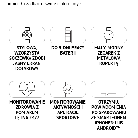
pomóc Ci zadbać o swoje ciało i umysł.
STYLOWA,
DO 9 DNI PRACY
MAŁY, MODNY
WZORZYSTA
BATERII
ZEGAREK Z
SOCZEWKA ZDOBI
METALOWĄ
JASNY EKRAN
KOPERTĄ
DOTYKOWY
MONITOROWANIE
MONITOROWANIE
OTRZYMUJ
ZDROWIA Z
AKTYWNOŚCI I
POWIADOMIENIA
POMIAREM
APLIKACJE
PO SPAROWANIU
TĘTNA 24/7
SPORTOWE
ZE SMARTFONEM
iPHONE® LUB
ANDROID™