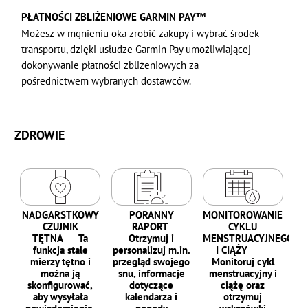
PŁATNOŚCI ZBLIŻENIOWE GARMIN PAY™
Możesz w mgnieniu oka zrobić zakupy i wybrać środek
transportu, dzięki usłudze Garmin Pay umożliwiającej
dokonywanie płatności zbliżeniowych za
pośrednictwem wybranych dostawców.
ZDROWIE
NADGARSTKOWY
PORANNY
MONITOROWANIE
CZUJNIK
RAPORT
CYKLU
TĘTNA Ta
Otrzymuj i
MENSTRUACYJNEGO
funkcja stale
personalizuj m.in.
I CIĄŻY
mierzy tętno i
przegląd swojego
Monitoruj cykl
można ją
snu, informacje
menstruacyjny i
skonfigurować,
dotyczące
ciążę oraz
aby wysyłała
kalendarza i
otrzymuj