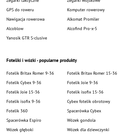
Zegarki taktyczne
Zegarki wojskowe
GPS do roweru
Komputer rowerowy
Nawigacja rowerowa
Alkomat Promiler
Alcoblow
Alcofind Pro-x-5
Yanosik GTR S-clusive
Foteliki i wózki - popularne produkty
Fotelik Britax Romer 9-36
Fotelik Britax Romer 15-36
Fotelik Cybex 9-36
Fotelik Joie 9-36
Fotelik Joie 15-36
Fotelik isofix 15-36
Fotelik isofix 9-36
Cybex fotelik obrotowy
Fotelik 360
Spacerówka Cybex
Spacerówka Espiro
Wózek gondola
Wózek głęboki
Wózek dla dziewczynki