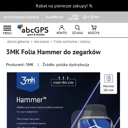
Rabat na pierwsze zakupy!
%
KONTO
SZUKAJ
KOSZYK
MENU
strona główna
Akcesoria
Folie ochronne i osłony
3MK Folia Hammer do zegarków
Producent:
3MK
|
Źródło: polska dystrybucja