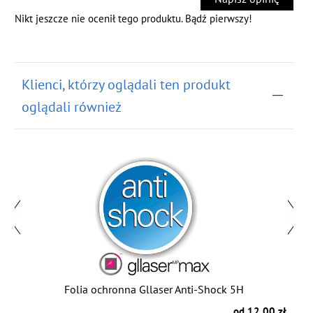
Nikt jeszcze nie ocenił tego produktu. Bądź pierwszy!
Klienci, którzy oglądali ten produkt
oglądali również
in
Folia ochronna Gllaser Anti-Shock 5H
zł
od 12.00 zł