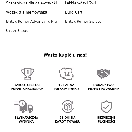
Spacerówka dla dziewczynki
Lekkie wózki 3w1
Wózek dla niemowlaka
Euro-Cart
Britax Romer Advansafix Pro
Britax Romer Swivel
Cybex Cloud T
Warto kupić u nas!
JAKOŚĆ OBSŁUGI
12 LAT NA
DORADZTWO
POPARTA NAGRODAMI
POLSKIM RYNKU
PRZED I PO ZAKUPIE
BŁYSKAWICZNA
21 DNI NA
BEZPIECZNE
WYSYŁKA
ZWROT TOWARU
PŁATNOŚCI