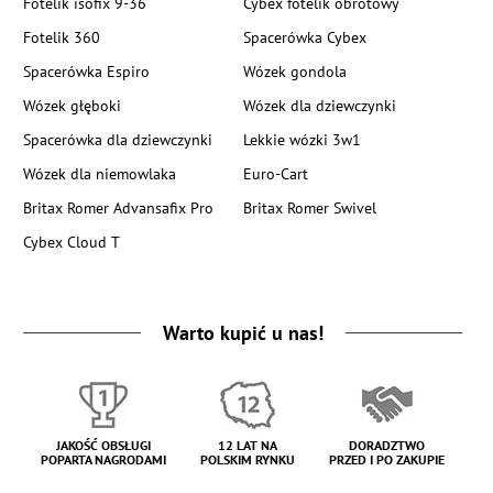
Fotelik isofix 9-36
Cybex fotelik obrotowy
Fotelik 360
Spacerówka Cybex
Spacerówka Espiro
Wózek gondola
Wózek głęboki
Wózek dla dziewczynki
Spacerówka dla dziewczynki
Lekkie wózki 3w1
Wózek dla niemowlaka
Euro-Cart
Britax Romer Advansafix Pro
Britax Romer Swivel
Cybex Cloud T
Warto kupić u nas!
JAKOŚĆ OBSŁUGI
12 LAT NA
DORADZTWO
POPARTA NAGRODAMI
POLSKIM RYNKU
PRZED I PO ZAKUPIE