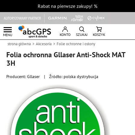
Rabat na pierwsze zakupy!
%
KONTO
SZUKAJ
KOSZYK
MENU
strona główna
Akcesoria
Folie ochronne i osłony
Folia ochronna Gllaser Anti-Shock MAT
3H
Producent:
Gllaser
|
Źródło: polska dystrybucja