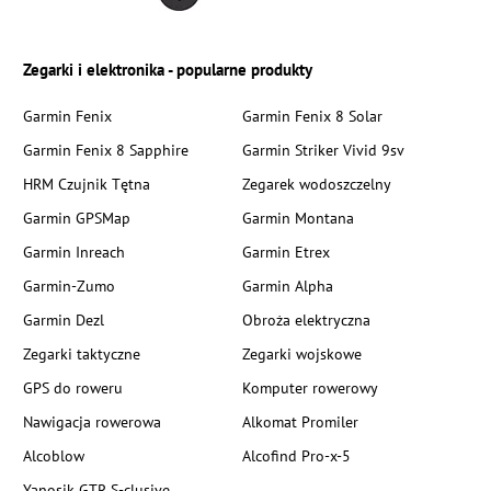
Zegarki i elektronika - popularne produkty
Garmin Fenix
Garmin Fenix 8 Solar
Garmin Fenix 8 Sapphire
Garmin Striker Vivid 9sv
HRM Czujnik Tętna
Zegarek wodoszczelny
Garmin GPSMap
Garmin Montana
Garmin Inreach
Garmin Etrex
Garmin-Zumo
Garmin Alpha
Garmin Dezl
Obroża elektryczna
Zegarki taktyczne
Zegarki wojskowe
GPS do roweru
Komputer rowerowy
Nawigacja rowerowa
Alkomat Promiler
Alcoblow
Alcofind Pro-x-5
Yanosik GTR S-clusive