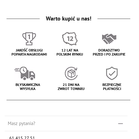
Warto kupić u nas!
JAKOŚĆ OBSŁUGI
12 LAT NA
DORADZTWO
POPARTA NAGRODAMI
POLSKIM RYNKU
PRZED I PO ZAKUPIE
BŁYSKAWICZNA
21 DNI NA
BEZPIECZNE
WYSYŁKA
ZWROT TOWARU
PŁATNOŚCI
Masz pytania?
61 415 27 51