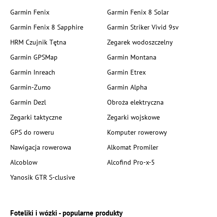
Garmin Fenix
Garmin Fenix 8 Solar
Garmin Fenix 8 Sapphire
Garmin Striker Vivid 9sv
HRM Czujnik Tętna
Zegarek wodoszczelny
Garmin GPSMap
Garmin Montana
Garmin Inreach
Garmin Etrex
Garmin-Zumo
Garmin Alpha
Garmin Dezl
Obroża elektryczna
Zegarki taktyczne
Zegarki wojskowe
GPS do roweru
Komputer rowerowy
Nawigacja rowerowa
Alkomat Promiler
Alcoblow
Alcofind Pro-x-5
Yanosik GTR S-clusive
Foteliki i wózki - popularne produkty