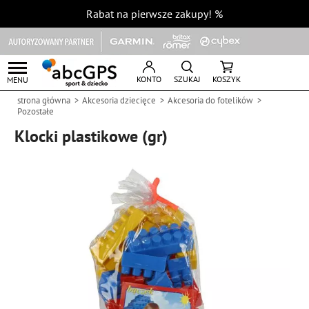
Rabat na pierwsze zakupy!
%
KONTO
SZUKAJ
KOSZYK
MENU
strona główna
Akcesoria dziecięce
Akcesoria do fotelików
Pozostałe
Klocki plastikowe (gr)