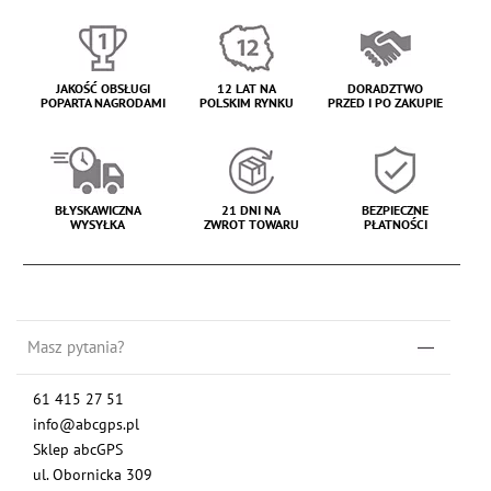
JAKOŚĆ OBSŁUGI
12 LAT NA
DORADZTWO
POPARTA NAGRODAMI
POLSKIM RYNKU
PRZED I PO ZAKUPIE
BŁYSKAWICZNA
21 DNI NA
BEZPIECZNE
WYSYŁKA
ZWROT TOWARU
PŁATNOŚCI
Masz pytania?
61 415 27 51
info@abcgps.pl
Sklep abcGPS
ul. Obornicka 309