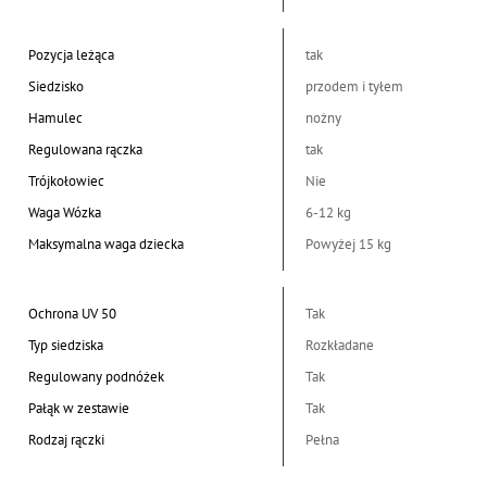
Pozycja leżąca
tak
Siedzisko
przodem i tyłem
Hamulec
nożny
Regulowana rączka
tak
Trójkołowiec
Nie
Waga Wózka
6-12 kg
Maksymalna waga dziecka
Powyżej 15 kg
Ochrona UV 50
Tak
Typ siedziska
Rozkładane
Regulowany podnóżek
Tak
Pałąk w zestawie
Tak
Rodzaj rączki
Pełna