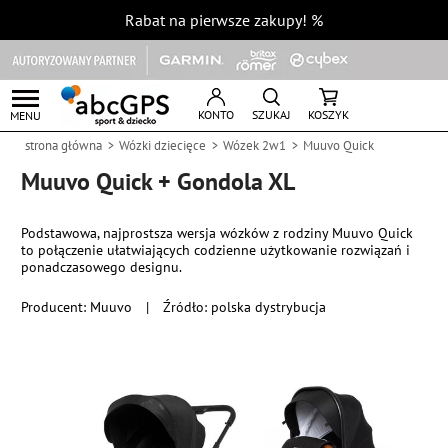
Rabat na pierwsze zakupy!
%
KONTO
SZUKAJ
KOSZYK
MENU
strona główna
Wózki dziecięce
Wózek 2w1
Muuvo Quick
Muuvo Quick + Gondola XL
Podstawowa, najprostsza wersja wózków z rodziny Muuvo Quick
to połączenie ułatwiających codzienne użytkowanie rozwiązań i
ponadczasowego designu.
Producent:
Muuvo
|
Źródło: polska dystrybucja