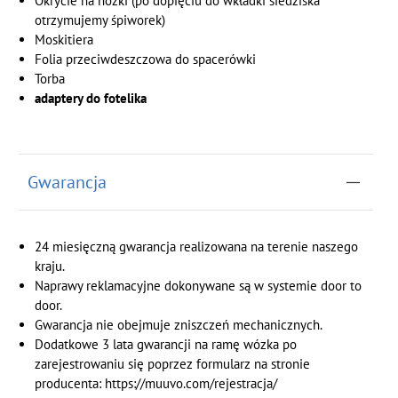
Okrycie na nóżki (po dopięciu do wkładki siedziska
otrzymujemy śpiworek)
Moskitiera
Folia przeciwdeszczowa do spacerówki
Torba
adaptery do fotelika
Gwarancja
24 miesięczną gwarancja realizowana na terenie naszego
kraju.
Naprawy reklamacyjne dokonywane są w systemie door to
door.
Gwarancja nie obejmuje zniszczeń mechanicznych.
Dodatkowe 3 lata gwarancji na ramę wózka po
zarejestrowaniu się poprzez formularz na stronie
producenta: https://
muuvo
.com/
rejestracja
/