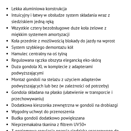
Lekka aluminiowa konstrukcja
Intuicyjny i łatwy w obsłudze system składania wraz z
siedziskiem jedną ręką
Wszystkie cztery bezobsługowe duże koła żelowe z
miękkim systemem amortyzacji
Koła przednie z możliwością blokady do jazdy na wprost
System szybkiego demontażu kół
Hamulec centralny na oś tylną
Regulowana rączka obszyta elegancką eko-skórą
Duża gondola XL w komplecie z adapterami
podwyższającymi
Montaż gondoli na stelażu z użyciem adapterów
podwyższających lub bez (w zależności od potrzeby)
Gondola składana na płasko (ułatwienie w transporcie i
przechowywaniu)
Dodatkowa kieszonka zewnętrzna w gondoli na drobiazgi
Wygodny uchwyt do przenoszenia
Budka gondoli dodatkowo powiększana
Nieprzemakalna tkanina z filtrem UV50+
3-poziomowa regulacja oparcia siedziska spacerowego do