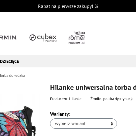
Rabat na pierwsze zakupy!
%
DZIECIĘCE
Torba do wózka
Hilanke uniwersalna torba
Producent:
Hilanke
|
Źródło: polska dystrybucja
Warianty:
wybierz wariant