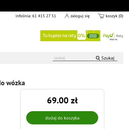
infolinia:
61 415 27 51
zaloguj się
koszyk (0)
Szukaj
 do wózka
69.00 zł