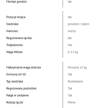
Montaż gondoli
tak
Pozycja leżąca
tak
Siedzisko
przodem i tyłem
Hamulec
nożny
Regulowana rączka
tak
Trójkołowiec
Nie
Waga Wózka
6-12 kg
Maksymalna waga dziecka
Powyżej 15 kg
Ochrona UV 50
Tak
Typ siedziska
Rozkładane
Regulowany podnóżek
Tak
Pałąk w zestawie
Tak
Rodzaj rączki
Pełna