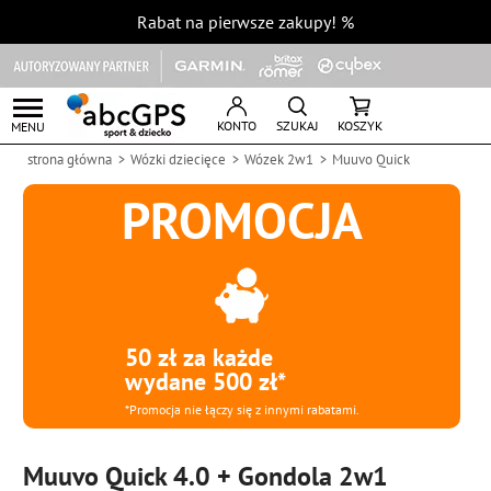
Rabat na pierwsze zakupy!
%
KONTO
SZUKAJ
KOSZYK
MENU
strona główna
Wózki dziecięce
Wózek 2w1
Muuvo Quick
PROMOCJA
50 zł za każde
wydane 500 zł*
*Promocja nie łączy się z innymi rabatami.
Muuvo Quick 4.0 + Gondola 2w1