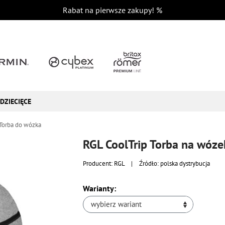
Rabat na pierwsze zakupy!
%
DZIECIĘCE
Torba do wózka
RGL CoolTrip Torba na wóze
Producent:
RGL
|
Źródło: polska dystrybucja
Warianty:
wybierz wariant