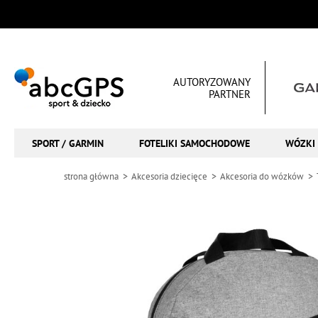
AUTORYZOWANY
PARTNER
SPORT / GARMIN
FOTELIKI SAMOCHODOWE
WÓZKI 
strona główna
Akcesoria dziecięce
Akcesoria do wózków