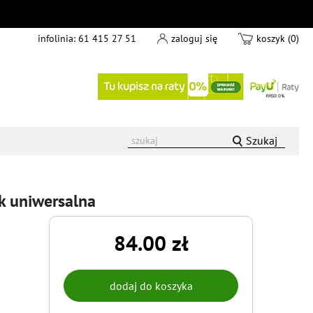
infolinia:
61 415 27 51
zaloguj się
koszyk (0)
Szukaj
k uniwersalna
84.00 zł