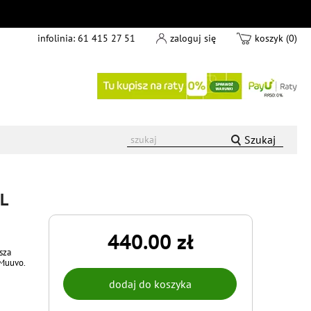
infolinia:
61 415 27 51
zaloguj się
koszyk (0)
Szukaj
XL
440.00 zł
sza
 Muuvo.