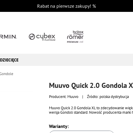
Rabat na pierwsze zakupy!
%
DZIECIĘCE
Gondole
Muuvo Quick 2.0 Gondola 
Producent:
Muuvo
|
Źródło: polska dystrybucja
Muuvo Quick 2.0 Gondola XL to zdecydowanie więk
wersja Gondoli standard. Nowość producenta marki
Warianty: