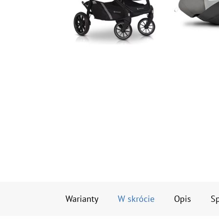
Warianty
W skrócie
Opis
Sp