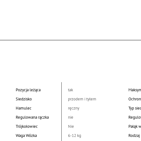
Pozycja leżąca
tak
Maksym
Siedzisko
przodem i tyłem
Ochron
Hamulec
ręczny
Typ sie
Regulowana rączka
nie
Regulo
Trójkołowiec
Nie
Pałąk 
Waga Wózka
6-12 kg
Rodzaj 