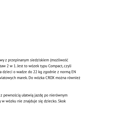
owy z przepinanym siedziskiem (możliwość
w 2 w 1. Jest to wózek typu Compact, czyli
dla dzieci o wadze do 22 kg zgodnie z normą EN
 światowych marek. Do wózka CROX można również
 z pewnością ułatwią jazdę po nierównym
 w wózku nie znajduje się dziecko. Skok