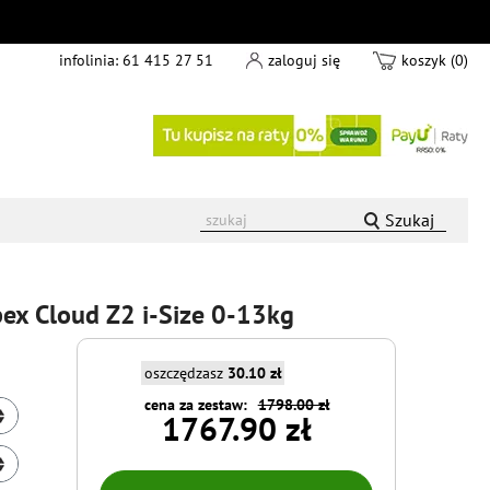
infolinia:
61 415 27 51
zaloguj się
koszyk (0)
Szukaj
bex Cloud Z2 i-Size 0-13kg
oszczędzasz
30.10 zł
cena za zestaw:
1798.00 zł
1767.90 zł