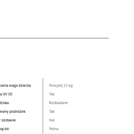
alna waga dziecka
Powyżej 15 kg
a UV 50
Tak
dziska
Rozkładane
wany podnóżek
Tak
w zestawie
Nie
rączki
Pełna