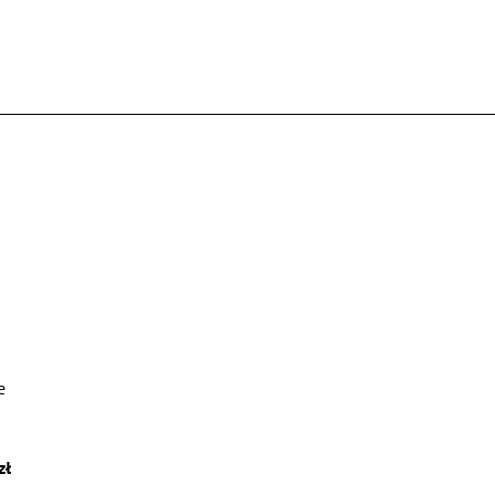
e
a
zł