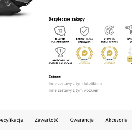
Bezpieczne zakupy
Zobacz:
Inne zestawy z tym fotelikiem
Inne zestawy z tym wózkiem
ecyfikacja
Zawartość
Gwarancja
Akcesoria