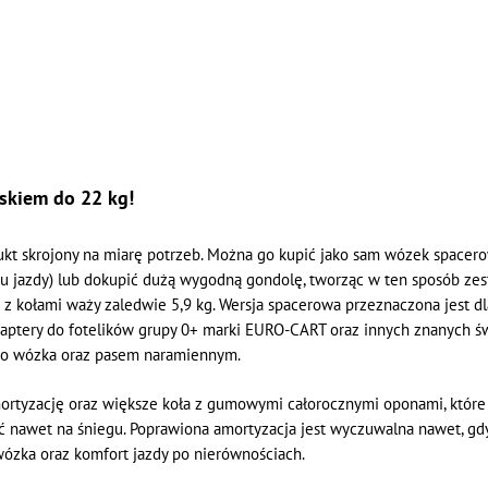
skiem do 22 kg!
t skrojony na miarę potrzeb. Można go kupić jako sam wózek spacer
 jazdy) lub dokupić dużą wygodną gondolę, tworząc w ten sposób zesta
aż z kołami waży zaledwie 5,9 kg. Wersja spacerowa przeznaczona jest 
adaptery do fotelików grupy 0+ marki EURO-CART oraz innych znanych
 do wózka oraz pasem naramiennym.
rtyzację oraz większe koła z gumowymi całorocznymi oponami, które
ć nawet na śniegu. Poprawiona amortyzacja jest wyczuwalna nawet, gdy
wózka oraz komfort jazdy po nierównościach.