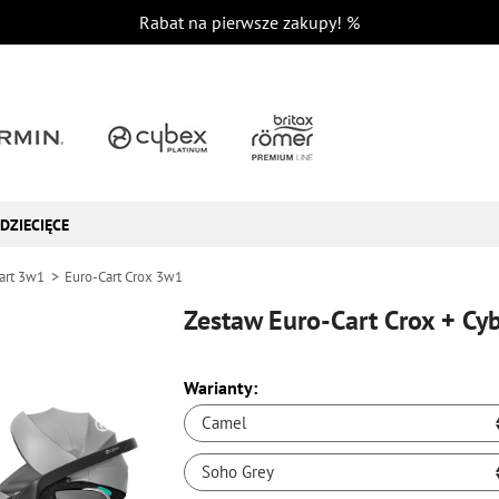
Rabat na pierwsze zakupy!
%
DZIECIĘCE
art 3w1
Euro-Cart Crox 3w1
Zestaw Euro-Cart Crox + Cy
Warianty:
Camel
Soho Grey