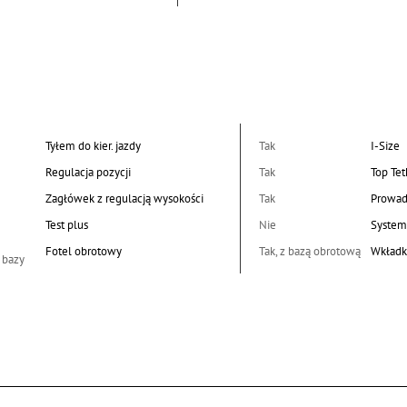
Tyłem do kier. jazdy
Tak
I-Size
Regulacja pozycji
Tak
Top Tet
Zagłówek z regulacją wysokości
Tak
Prowad
Test plus
Nie
System
Fotel obrotowy
Tak, z bazą obrotową
Wkładk
 bazy