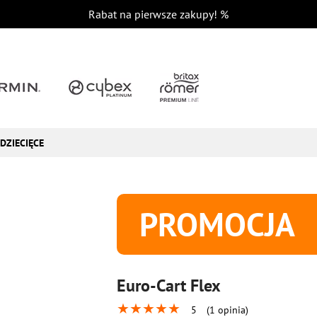
Rabat na pierwsze zakupy!
%
DZIECIĘCE
PROMOCJA
Euro-Cart Flex
★
★
★
★
★
5
(1 opinia)