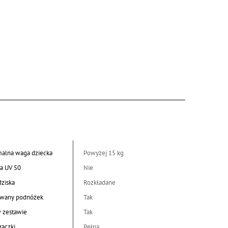
alna waga dziecka
Powyżej 15 kg
a UV 50
Nie
dziska
Rozkładane
wany podnóżek
Tak
w zestawie
Tak
rączki
Pełna