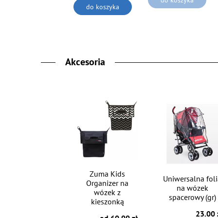
do koszyka
Akcesoria
Zuma Kids
Uniwersalna fol
Organizer na
na wózek
wózek z
spacerowy (gr)
kieszonką
23.00 