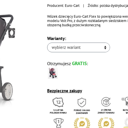
Producent:
Euro-Cart
|
Źródło: polska dystrybucj
Wózek dziecięcy Euro-Cart Flex to powiększona wer
modelu Volt Pro, z dużym rozkładanym siedziskiem 
obszerną budką przeciwsłoneczną.
Warianty:
wybierz wariant
GRATIS
Otrzymujesz
:
Bezpieczne zakupy