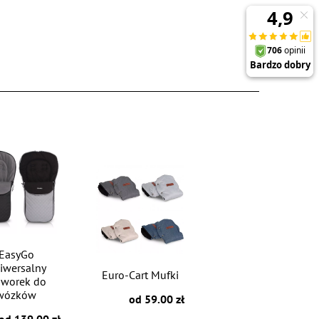
EasyGo
iwersalny
Euro-Cart Mufki
iworek do
wózków
od 59.00 zł