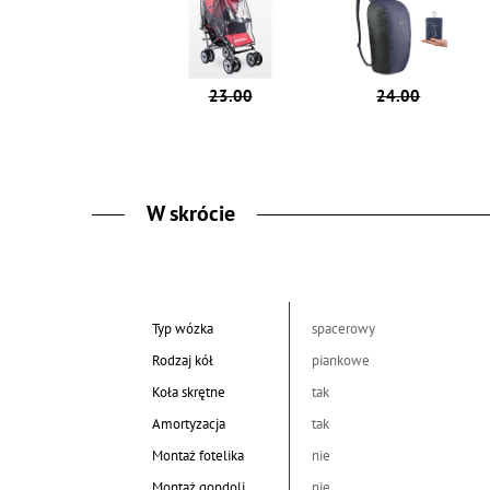
23.00
24.00
W skrócie
Typ wózka
spacerowy
Rodzaj kół
piankowe
Koła skrętne
tak
Amortyzacja
tak
Montaż fotelika
nie
Montaż gondoli
nie