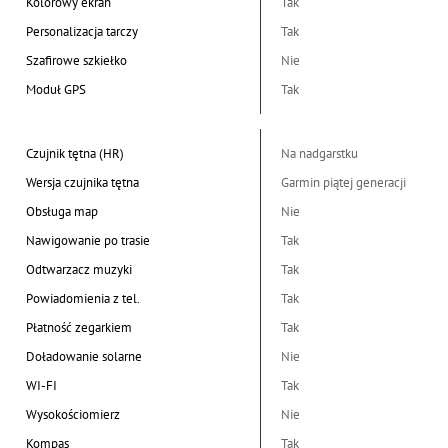
Kolorowy ekran
Tak
Personalizacja tarczy
Tak
Szafirowe szkiełko
Nie
Moduł GPS
Tak
Czujnik tętna (HR)
Na nadgarstku
Wersja czujnika tętna
Garmin piątej generacji
Obsługa map
Nie
Nawigowanie po trasie
Tak
Odtwarzacz muzyki
Tak
Powiadomienia z tel.
Tak
Płatność zegarkiem
Tak
Doładowanie solarne
Nie
WI-FI
Tak
Wysokościomierz
Nie
Kompas
Tak