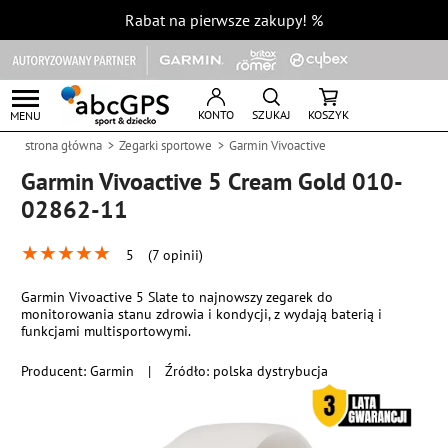
Rabat na pierwsze zakupy!
%
KONTO
SZUKAJ
KOSZYK
MENU
strona główna
Zegarki sportowe
Garmin Vivoactive
Garmin Vivoactive 5 Cream Gold 010-
02862-11
★
★
★
★
★
5
(7 opinii)
Garmin Vivoactive 5 Slate to najnowszy zegarek do
monitorowania stanu zdrowia i kondycji, z wydają baterią i
funkcjami multisportowymi.
Producent:
Garmin
|
Źródło: polska dystrybucja