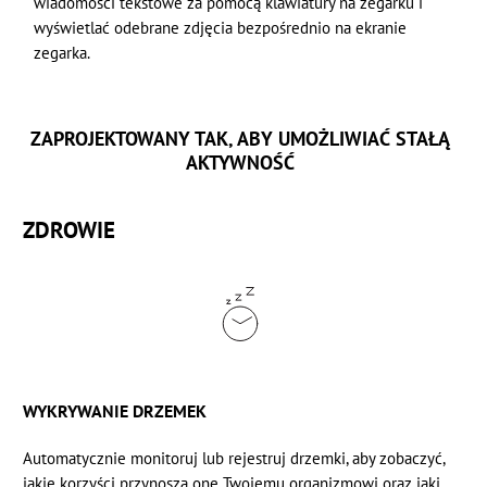
wiadomości tekstowe za pomocą klawiatury na zegarku i
wyświetlać odebrane zdjęcia bezpośrednio na ekranie
zegarka.
ZAPROJEKTOWANY TAK, ABY UMOŻLIWIAĆ STAŁĄ
AKTYWNOŚĆ
ZDROWIE
WYKRYWANIE DRZEMEK
Automatycznie monitoruj lub rejestruj drzemki, aby zobaczyć,
jakie korzyści przynoszą one Twojemu organizmowi oraz jaki