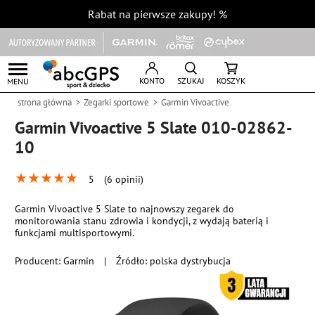
Rabat na pierwsze zakupy!
%
KONTO
SZUKAJ
KOSZYK
MENU
strona główna
Zegarki sportowe
Garmin Vivoactive
Garmin Vivoactive 5 Slate 010-02862-
10
★
★
★
★
★
5
(6 opinii)
Garmin Vivoactive 5 Slate to najnowszy zegarek do
monitorowania stanu zdrowia i kondycji, z wydają baterią i
funkcjami multisportowymi.
Producent:
Garmin
|
Źródło: polska dystrybucja