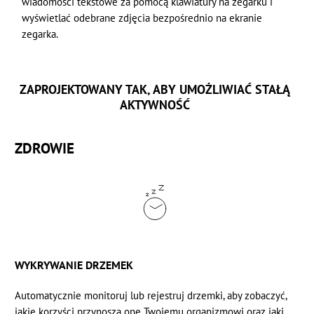
wiadomości tekstowe za pomocą klawiatury na zegarku i
wyświetlać odebrane zdjęcia bezpośrednio na ekranie
zegarka.
ZAPROJEKTOWANY TAK, ABY UMOŻLIWIAĆ STAŁĄ
AKTYWNOŚĆ
ZDROWIE
WYKRYWANIE DRZEMEK
Automatycznie monitoruj lub rejestruj drzemki, aby zobaczyć,
jakie korzyści przynoszą one Twojemu organizmowi oraz jaki