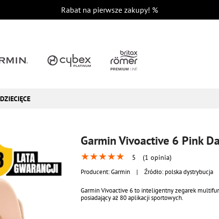
Rabat na pierwsze zakupy!
%
DZIECIĘCE
Garmin Vivoactive 6 Pink 
★
★
★
★
★
5
(1 opinia)
Producent:
Garmin
|
Źródło: polska dystrybucja
Garmin Vivoactive 6 to inteligentny zegarek multifu
posiadający aż 80 aplikacji sportowych.