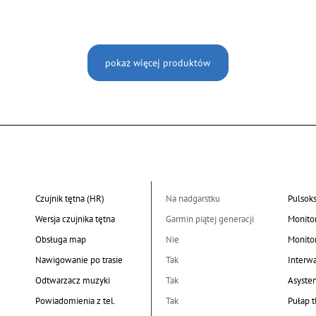
pokaż więcej produktów
Czujnik tętna (HR)
Na nadgarstku
Pulsok
Wersja czujnika tętna
Garmin piątej generacji
Monito
Obsługa map
Nie
Monito
Nawigowanie po trasie
Tak
Interw
Odtwarzacz muzyki
Tak
Asyste
Powiadomienia z tel.
Tak
Pułap 