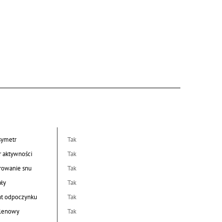
symetr
Tak
r aktywności
Tak
rowanie snu
Tak
ały
Tak
nt odpoczynku
Tak
tlenowy
Tak