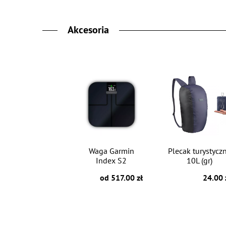
Akcesoria
Waga Garmin
Plecak turystycz
Index S2
10L (gr)
od 517.00 zł
24.00 