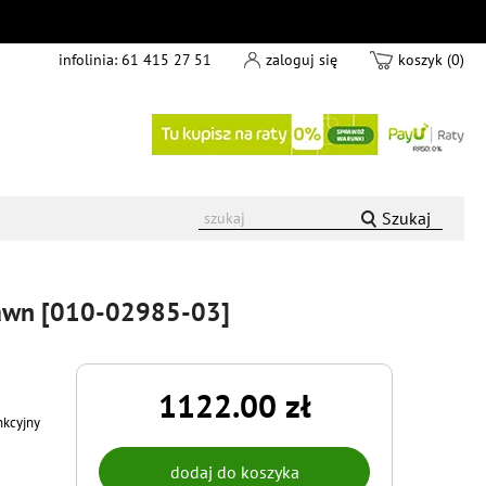
infolinia:
61 415 27 51
zaloguj się
koszyk (0)
Szukaj
Dawn [010-02985-03]
1122.00 zł
nkcyjny