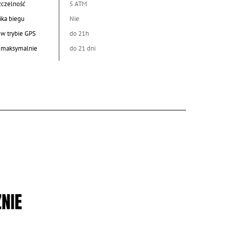
czelność
5 ATM
ka biegu
Nie
 w trybie GPS
do 21h
a maksymalnie
do 21 dni