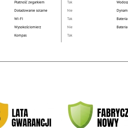
Płatność zegarkiem
Tak
Wodosz
Doładowanie solarne
Nie
Dynami
WI-FI
Tak
Bateria
Wysokościomierz
Nie
Bateri
Kompas
Tak