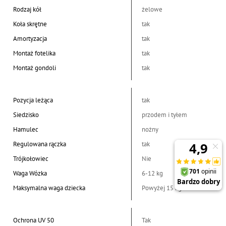
Rodzaj kół
żelowe
Koła skrętne
tak
Amortyzacja
tak
Montaż fotelika
tak
Montaż gondoli
tak
Pozycja leżąca
tak
Siedzisko
przodem i tyłem
Hamulec
nożny
Regulowana rączka
tak
Trójkołowiec
Nie
Waga Wózka
6-12 kg
Maksymalna waga dziecka
Powyżej 15 kg
Ochrona UV 50
Tak