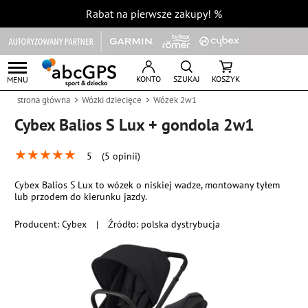
Rabat na pierwsze zakupy!
%
KONTO
SZUKAJ
KOSZYK
MENU
strona główna
Wózki dziecięce
Wózek 2w1
Cybex Balios S Lux + gondola 2w1
★
★
★
★
★
5
(5 opinii)
Cybex Balios S Lux to wózek o niskiej wadze, montowany tyłem
lub przodem do kierunku jazdy.
Producent:
Cybex
|
Źródło: polska dystrybucja