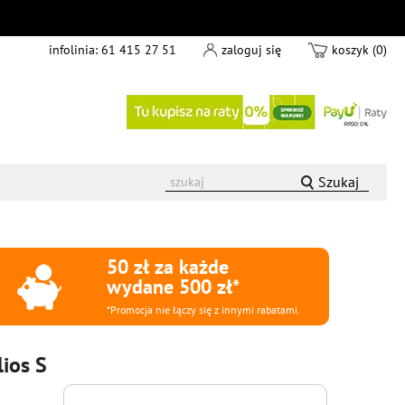
infolinia:
61 415 27 51
zaloguj się
koszyk (0)
Szukaj
50 zł za każde
wydane 500 zł*
*Promocja nie łączy się z innymi rabatami.
ios S