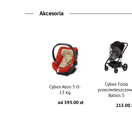
Akcesoria
Cybex Folia
Cybex Aton 5 0-
przeciwdeszczo
13 kg
Balios S
od 593.00 zł
215.00 