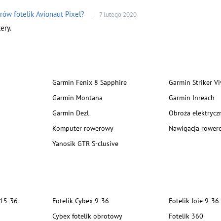
rów fotelik Avionaut Pixel?
7 lutego 2020
ery.
Garmin Fenix 8 Sapphire
Garmin Striker Vi
Garmin Montana
Garmin Inreach
Garmin Dezl
Obroża elektrycz
Komputer rowerowy
Nawigacja rower
Yanosik GTR S-clusive
 15-36
Fotelik Cybex 9-36
Fotelik Joie 9-36
Cybex fotelik obrotowy
Fotelik 360