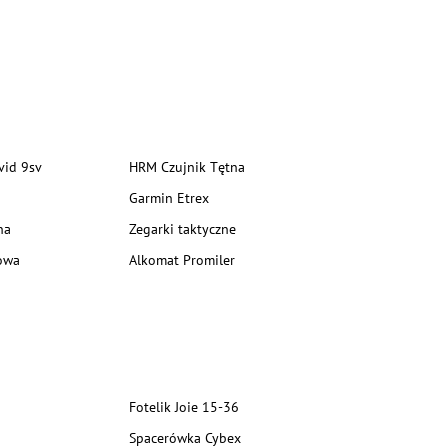
vid 9sv
HRM Czujnik Tętna
Garmin Etrex
na
Zegarki taktyczne
owa
Alkomat Promiler
Fotelik Joie 15-36
Spacerówka Cybex