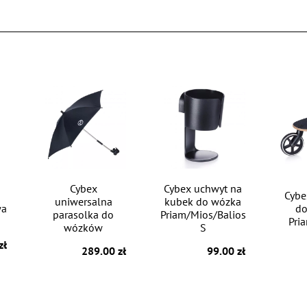
Cybex
Cybex uchwyt na
Cybe
uniwersalna
kubek do wózka
wa
d
parasolka do
Priam/Mios/Balios
Pri
wózków
S
zł
289.00 zł
99.00 zł