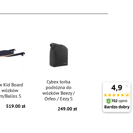
Cybex torba
x Kid Board
podróżna do
o wózków
wózków Beezy /
am/Balios S
Orfeo / Eezy S
519.00 zł
249.00 zł