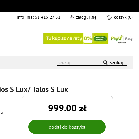
infolinia:
61 415 27 51
zaloguj się
koszyk (0)
Szukaj
ios S Lux/ Talos S Lux
999.00 zł
ca