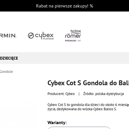
Rabat na pierwsze zakupy!
%
DZIECIĘCE
Gondole
Cybex Cot S Gondola do Bal
Producent:
Cybex
|
Źródło: polska dystrybucja
Cybex Cot S to gondola dla dzieci do około 6 miesią
życia, dedykowana do wózka Cybex Balios S.
Warianty: