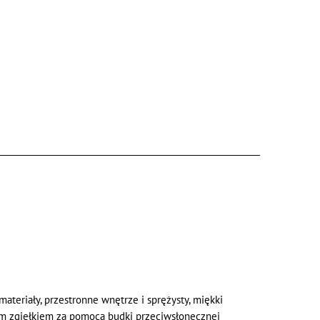
teriały, przestronne wnętrze i sprężysty, miękki
kim zgiełkiem za pomocą budki przeciwsłonecznej