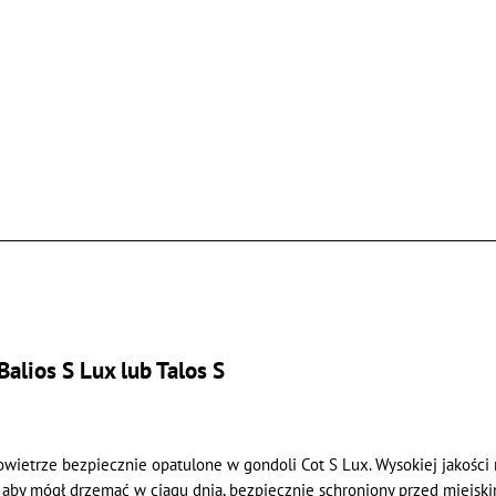
alios S Lux lub Talos S
ietrze bezpiecznie opatulone w gondoli Cot S Lux. Wysokiej jakości ma
k aby mógł drzemać w ciągu dnia, bezpiecznie schroniony przed miejs