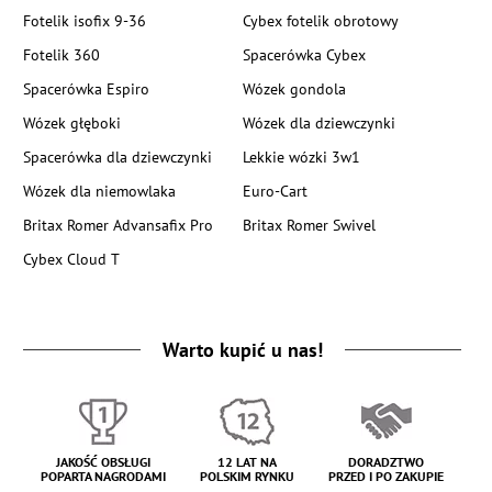
Fotelik isofix 9-36
Cybex fotelik obrotowy
Fotelik 360
Spacerówka Cybex
Spacerówka Espiro
Wózek gondola
Wózek głęboki
Wózek dla dziewczynki
Spacerówka dla dziewczynki
Lekkie wózki 3w1
Wózek dla niemowlaka
Euro-Cart
Britax Romer Advansafix Pro
Britax Romer Swivel
Cybex Cloud T
Warto kupić u nas!
JAKOŚĆ OBSŁUGI
12 LAT NA
DORADZTWO
POPARTA NAGRODAMI
POLSKIM RYNKU
PRZED I PO ZAKUPIE