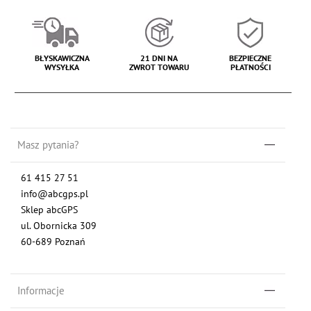
BŁYSKAWICZNA
21 DNI NA
BEZPIECZNE
WYSYŁKA
ZWROT TOWARU
PŁATNOŚCI
Masz pytania?
61 415 27 51
info@abcgps.pl
Sklep abcGPS
ul. Obornicka 309
60-689 Poznań
Informacje