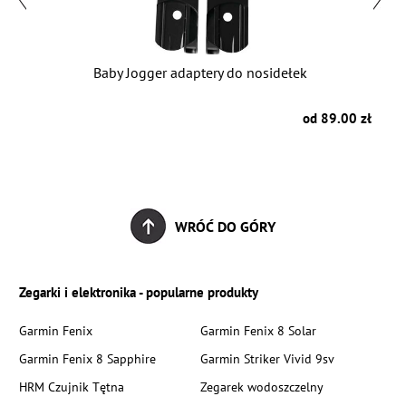
IX
Baby Jogger adaptery do nosidełek
B
zł
od 89.00 zł
WRÓĆ DO GÓRY
Zegarki i elektronika - popularne produkty
Garmin Fenix
Garmin Fenix 8 Solar
Garmin Fenix 8 Sapphire
Garmin Striker Vivid 9sv
HRM Czujnik Tętna
Zegarek wodoszczelny