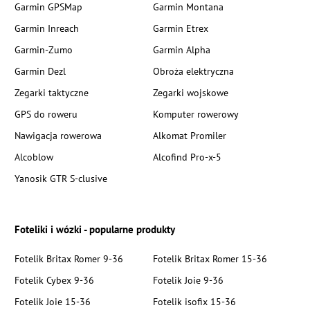
Garmin GPSMap
Garmin Montana
Garmin Inreach
Garmin Etrex
Garmin-Zumo
Garmin Alpha
Garmin Dezl
Obroża elektryczna
Zegarki taktyczne
Zegarki wojskowe
GPS do roweru
Komputer rowerowy
Nawigacja rowerowa
Alkomat Promiler
Alcoblow
Alcofind Pro-x-5
Yanosik GTR S-clusive
Foteliki i wózki - popularne produkty
Fotelik Britax Romer 9-36
Fotelik Britax Romer 15-36
Fotelik Cybex 9-36
Fotelik Joie 9-36
Fotelik Joie 15-36
Fotelik isofix 15-36