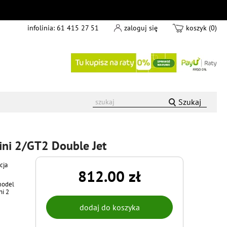
infolinia:
61 415 27 51
zaloguj się
koszyk (0)
Szukaj
ini 2/GT2 Double Jet
cja
812.00 zł
model
ni 2