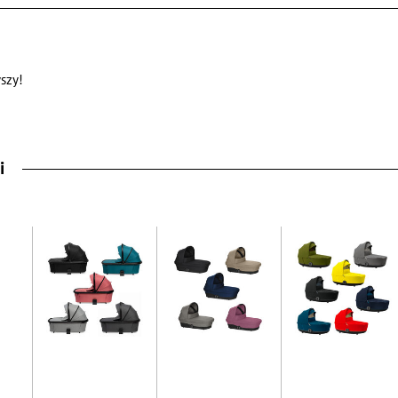
szy!
i