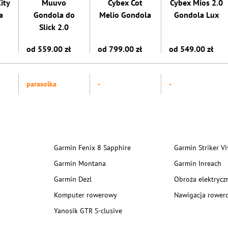
ity
Muuvo
Cybex Cot
Cybex Mios 2.0
a
Gondola do
Melio Gondola
Gondola Lux
Slick 2.0
od 559.00 zł
od 799.00 zł
od 549.00 zł
parasolka
-
-
Garmin Fenix 8 Sapphire
Garmin Striker Vi
Garmin Montana
Garmin Inreach
Garmin Dezl
Obroża elektrycz
Komputer rowerowy
Nawigacja rower
Yanosik GTR S-clusive