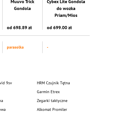
Muuvo Trick
Cybex Lite Gondola
Gondola
do wozka
Priam/Mios
od 698.89 zł
od 699.00 zł
parasolka
-
vid 9sv
HRM Czujnik Tętna
Garmin Etrex
na
Zegarki taktyczne
owa
Alkomat Promiler