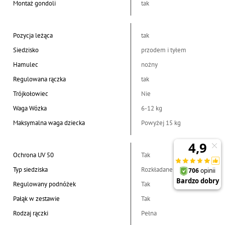
Montaż gondoli
tak
Pozycja leżąca
tak
Siedzisko
przodem i tyłem
Hamulec
nożny
Regulowana rączka
tak
Trójkołowiec
Nie
Waga Wózka
6-12 kg
Maksymalna waga dziecka
Powyżej 15 kg
Ochrona UV 50
Tak
Typ siedziska
Rozkładane
Regulowany podnóżek
Tak
Pałąk w zestawie
Tak
Rodzaj rączki
Pełna