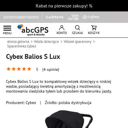
Rabat na pierwsze zakupy!
%
KONTO
SZUKAJ
KOSZYK
MENU
strona główna
Wózki dziecięce
Wózek spacerowy
Spacerówka Cybex
Cybex Balios S Lux
★
★
★
★
★
5
(4 opinie)
Cybex Balios S Lux to kompaktowy wózek dziecięcy o niskiej
wadze, posiadający świetną amortyzację z możliwością
montowania siedziska tyłem lub przodem do kierunku jazdy.
Producent:
Cybex
|
Źródło: polska dystrybucja