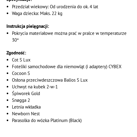
Przedział wiekowy: Od urodzenia do ok. 4 lat
Waga dziecka: Maks. 22 kg
Instrukcja pielęgnacji:
Pokrycia materiałowe można prać w pralce w temperaturze
30°
Zgodność:
Cot S Lux
Foteliki samochodowe dla niemowląt (i adaptery) CYBEX
Cocoon S
Osłona przeciwdeszczowa Balios S Lux
Uchwyt na kubek 2-w-1
Śpiworek Gold
Snøgga 2
Letnia wkładka
Newborn Nest
Parasolka do wózka Platinum (Black)