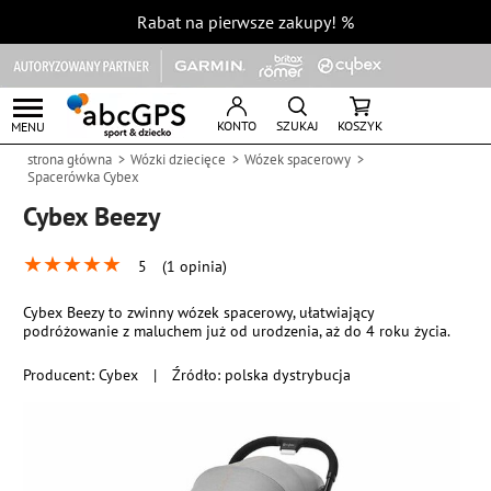
Rabat na pierwsze zakupy!
%
KONTO
SZUKAJ
KOSZYK
MENU
strona główna
Wózki dziecięce
Wózek spacerowy
Spacerówka Cybex
Cybex Beezy
★
★
★
★
★
5
(1 opinia)
Cybex Beezy to zwinny wózek spacerowy, ułatwiający
podróżowanie z maluchem już od urodzenia, aż do 4 roku życia.
Producent:
Cybex
|
Źródło: polska dystrybucja