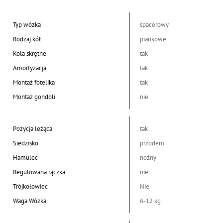
Typ wózka
spacerowy
Rodzaj kół
piankowe
Koła skrętne
tak
Amortyzacja
tak
Montaż fotelika
tak
Montaż gondoli
nie
Pozycja leżąca
tak
Siedzisko
przodem
Hamulec
nożny
Regulowana rączka
nie
Trójkołowiec
Nie
Waga Wózka
6-12 kg