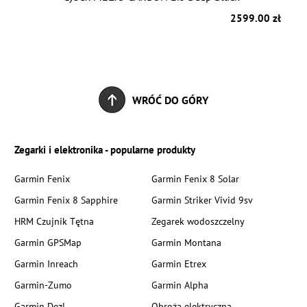
zł
2599.00 zł
WRÓĆ DO GÓRY
Zegarki i elektronika - popularne produkty
Garmin Fenix
Garmin Fenix 8 Solar
Garmin Fenix 8 Sapphire
Garmin Striker Vivid 9sv
HRM Czujnik Tętna
Zegarek wodoszczelny
Garmin GPSMap
Garmin Montana
Garmin Inreach
Garmin Etrex
Garmin-Zumo
Garmin Alpha
Garmin Dezl
Obroża elektryczna