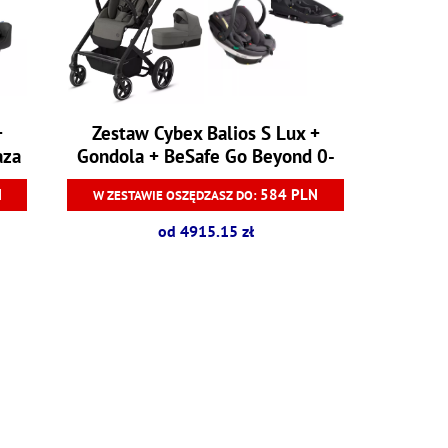
+
Zestaw Cybex Balios S Lux +
aza
Gondola + BeSafe Go Beyond 0-
13 kg + Baza
N
584 PLN
W ZESTAWIE OSZĘDZASZ DO:
od 4915.15 zł