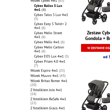
Wózek Cybex 4w1
(65)
Cybex Balios S Lux
4w1
(4)
Cybex Talos S Lux 4w1
(5)
Cybex Eezy S Twist+ 2
4w1
(6)
Zestaw Cybe
Cybex Melio Street
4w1
(6)
Gondola + B
Cybex Melio 4w1
(6)
Safe Core 0-
Cybex Melio Carbon
W ZESTAWIE OS
Sa
4w1
(6)
Cybex EOS Lux 4w1
(5)
od 
Cybex Priam 4.0 4w1
(7)
Wózek Espiro 4w1
(25)
Wózek Muuvo 4w1
(43)
Wózek Britax Romer 4w1
(20)
Z fotelikiem Joie 4w1
(16)
Z fotelikiem BeSafe 4w1
(22)
Z fotelikiem Graco 4w1