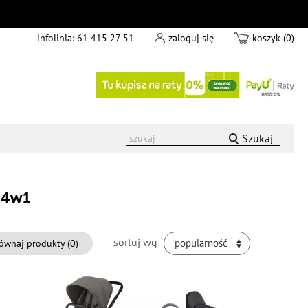
infolinia:
61 415 27 51
zaloguj się
koszyk (0)
Szukaj
x 4w1
sortuj wg
ównaj produkty (
0
)
popularność