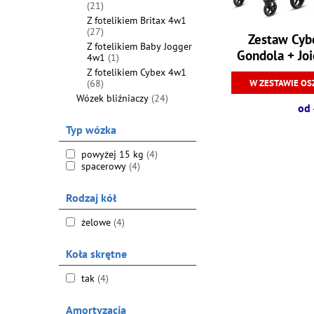
(21)
Z fotelikiem Britax 4w1
(27)
Zestaw Cybe
Z fotelikiem Baby Jogger
Gondola + Jo
4w1
(1)
I-Base E
Z fotelikiem Cybex 4w1
W ZESTAWIE OS
(68)
Wózek bliźniaczy
(24)
od 
Typ wózka
powyżej 15 kg
(4)
spacerowy
(4)
Rodzaj kół
żelowe
(4)
Koła skrętne
tak
(4)
Amortyzacja