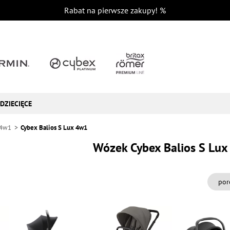
Rabat na pierwsze zakupy!
%
DZIECIĘCE
 4w1
Cybex Balios S Lux 4w1
Wózek Cybex Balios S Lu
por