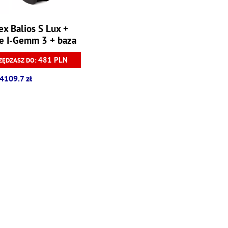
x Balios S Lux +
ie I-Gemm 3 + baza
ncore 0-13 kg
481 PLN
ZĘDZASZ DO:
4109.7 zł