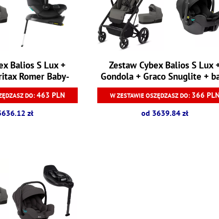
x Balios S Lux +
Zestaw Cybex Balios S Lux 
ritax Romer Baby-
Gondola + Graco Snuglite + b
13kg + baza Baby-
Snugturn i-size 0-13 kg
463 PLN
366 PL
ZĘDZASZ DO:
W ZESTAWIE OSZĘDZASZ DO:
fe Core
3636.12 zł
od 3639.84 zł