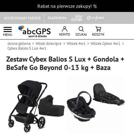
Rabat na pierwsze zakupy!
%
KONTO
SZUKAJ
KOSZYK
MENU
strona główna
Wózki dziecięce
Wózek 4w1
Wózek Cybex 4w1
Cybex Balios S Lux 4w1
Zestaw Cybex Balios S Lux + Gondola +
BeSafe Go Beyond 0-13 kg + Baza