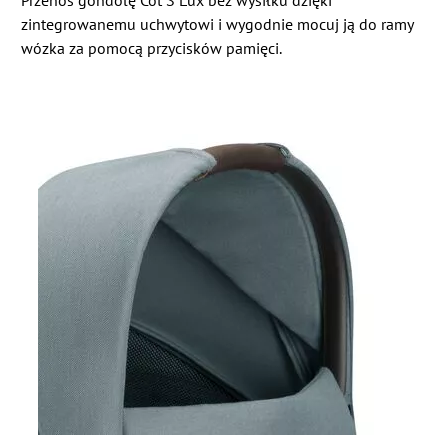
Przenoś gondolę Cot S Lux bez wysiłku dzięki
zintegrowanemu uchwytowi i wygodnie mocuj ją do ramy
wózka za pomocą przycisków pamięci.