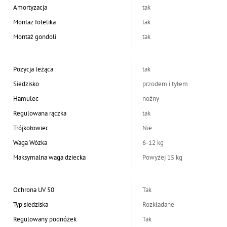
Amortyzacja
tak
Montaż fotelika
tak
Montaż gondoli
tak
Pozycja leżąca
tak
Siedzisko
przodem i tyłem
Hamulec
nożny
Regulowana rączka
tak
Trójkołowiec
Nie
Waga Wózka
6-12 kg
Maksymalna waga dziecka
Powyżej 15 kg
Ochrona UV 50
Tak
Typ siedziska
Rozkładane
Regulowany podnóżek
Tak