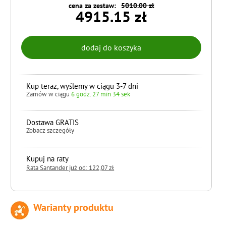
cena za zestaw:
5010.00 zł
4915.15 zł
Kup teraz, wyślemy w ciągu 3-7 dni
Zamów w ciągu
6 godz. 27 min 33 sek
Dostawa GRATIS
Zobacz szczegóły
Kupuj na raty
Rata Santander już od: 122,07 zł
Warianty produktu
do koszyka